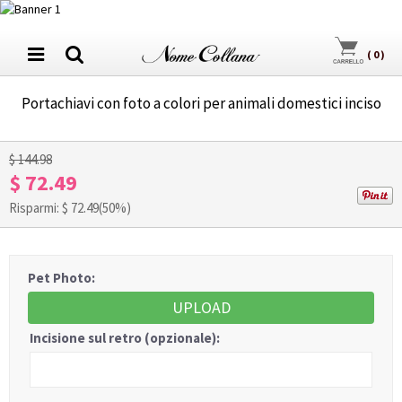
(
0
)
Portachiavi con foto a colori per animali domestici inciso
1
/
3
$ 144.98
$ 72.49
Risparmi: $
72.49
(50%)
Pet Photo:
UPLOAD
Incisione sul retro (opzionale):