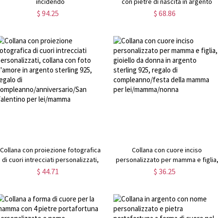
incidendo
con pietre di nascita in argento
$ 94.25
$ 68.86
Collana con proiezione fotografica
Collana con cuore inciso
di cuori intrecciati personalizzati,
personalizzato per mamma e figlia
collana con foto d'amore in argento
gioiello da donna in argento sterlin
$ 44.71
$ 36.25
sterling 925, regalo di
925, regalo di compleanno/festa
compleanno/anniversario/San
della mamma per lei/mamma/nonn
Valentino per lei/mamma