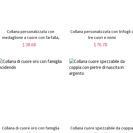
Collana personalizzata con
Collana personalizzata con trifogli 
medaglione a cuore con farfalla,
tre cuori e nomi
collana a cuore con foto, collana
$ 38.68
$ 76.78
delicata, collana con foto ricordo,
gioielli commemorativi per
moglie/mamma
Collana di cuore oro con famiglia
Collana cuore spezzabile da coppi