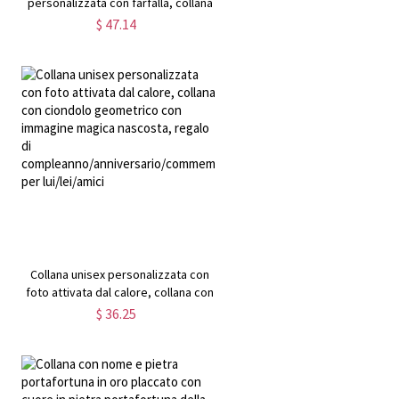
personalizzata con farfalla, collana
medaglione farfalla, collana farfalla,
$ 47.14
collana medaglione foto, regalo per
moglie/mamma
Collana unisex personalizzata con
,
foto attivata dal calore, collana con
g
ciondolo geometrico con immagine
$ 36.25
magica nascosta, regalo di
a
compleanno/anniversario/commemorativo
per lui/lei/amici