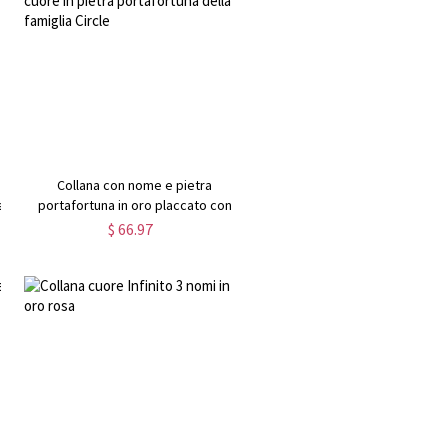
Collana con nome e pietra
a
portafortuna in oro placcato con
cuore in pietra portafortuna della
$ 66.97
i
famiglia Circle