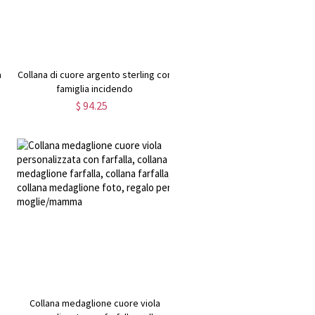
a
Collana di cuore argento sterling con
famiglia incidendo
$ 94.25
a
Collana medaglione cuore viola