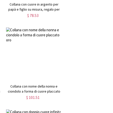
Collana con cuore in argento per
papà e figlio su misura, regalo per
donna/mamma/lei/amante
$ 78.53
Collana con nome della nonna e
r
ciondolo a forma di cuore placcato
oro
$ 101.51