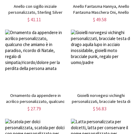
Anello con sigillo iniziale
Anello Fantasma Hannya, Anello
personalizzato, Sterling Silver
Fantasma Maschera Oni, Anello
925/Brass Unisex Ring, Pinky
Demone, Anello Gotico, Anello
$ 41.11
$ 49.58
Finger Letter Ring, Regalo di
Vintage, Anelli Fantastici per
compleanno/anniversario per
Uomini/Marito
uomini/donne/marito/fidanzato
Ornamento da appendere in
Gioielli norvegesi vichinghi
acrilico personalizzato, qualcuno
personalizzati, bracciale testa di
che amiamo è in paradiso,
drago aquila lupo in acciaio
$ 27.79
$ 56.83
ricordo di Natale, regalo di
inossidabile, gioielli moto
simpatia/ricordo/dolore per la
bracciale punk, regalo per
perdita della persona amata
uomo/padre