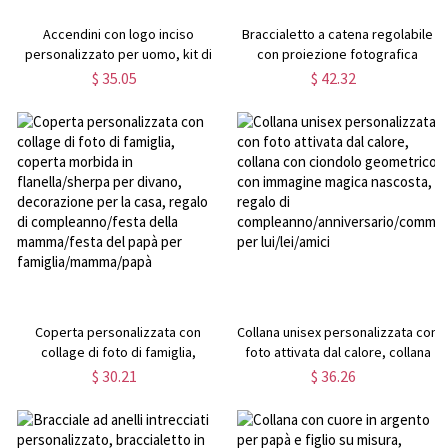
Accendini con logo inciso
Braccialetto a catena regolabile
personalizzato per uomo, kit di
con proiezione fotografica
accendini personalizzati in legno
personalizzata, gioiello
$ 35.05
$ 42.32
di sandalo, accendino con
minimalista, regalo di
fiamma per sigari, regali per
compleanno/festa del
addio al celibato per testimoni
papà/anniversario per
dello sposo
lui/papà/marito/fidanzato
Coperta personalizzata con
Collana unisex personalizzata con
collage di foto di famiglia,
foto attivata dal calore, collana
coperta morbida in
con ciondolo geometrico con
$ 30.21
$ 36.26
flanella/sherpa per divano,
immagine magica nascosta,
decorazione per la casa, regalo
regalo di
di compleanno/festa della
compleanno/anniversario/commem