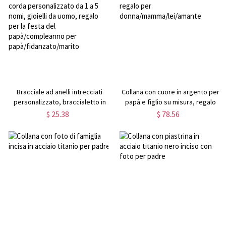
mamma/festa del papà per
per lui/lei/amici
famiglia/mamma/papà
Bracciale ad anelli intrecciati
Collana con cuore in argento per
personalizzato, braccialetto in
papà e figlio su misura, regalo
corda personalizzato da 1 a 5
per donna/mamma/lei/amante
$ 25.38
$ 78.56
nomi, gioielli da uomo, regalo per
la festa del papà/compleanno
per papà/fidanzato/marito