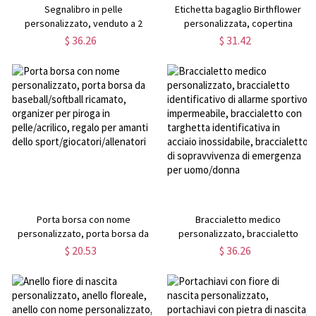
Segnalibro in pelle
Etichetta bagaglio Birthflower
personalizzato, venduto a 2
personalizzata, copertina
pezzi, regalo in pelle
passaporto in pelle, etichetta
$ 36.26
$ 31.42
personalizzato per uomo, regalo
bagaglio con nome
di anniversario, regali per
personalizzato e copertina
viaggiatori/laurea, regalo per
passaporto, regali di viaggio,
studenti/amanti dei libri
regali per lei/fidanzata
Porta borsa con nome
Braccialetto medico
personalizzato, porta borsa da
personalizzato, braccialetto
baseball/softball ricamato,
identificativo di allarme sportivo
$ 20.53
$ 36.26
organizer per piroga in
impermeabile, braccialetto con
pelle/acrilico, regalo per amanti
targhetta identificativa in acciaio
dello sport/giocatori/allenatori
inossidabile, braccialetto di
sopravvivenza di emergenza per