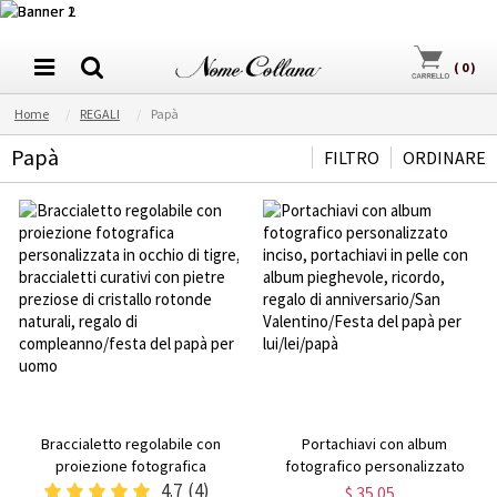
(
0
)
Home
REGALI
Papà
Papà
FILTRO
ORDINARE
Braccialetto regolabile con
Portachiavi con album
proiezione fotografica
fotografico personalizzato
personalizzata in occhio di tigre,
4.7
(4)
inciso, portachiavi in pelle con
$ 35.05