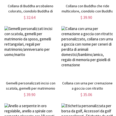
Collana di Buddha arcobaleno
Collana con Buddha che ride
colorato, ciondolo Buddha di
multicolore, ciondolo con Buddha
giada arcobaleno con catena di
di giada, collana in oro 18 carati in
$ 32.64
$ 39.90
perline, gioielli buddisti Lucky
acciaio inossidabile, regalo di
Amitabha Amulet, regalo per
compleanno/festa della mamma
uomini e donne
per
mamma/moglie/fidanzata/amica
Gemelli personalizzati incisi con
Collana con urna per cremazione
scatola, gemelli per matrimonio
a goccia con ritratto
da sposo, gemelli rettangolari,
personalizzato, collana con urna
$ 39.90
$ 35.06
regali per
a goccia con nome per ceneri di
matrimonio/anniversario per
perdita di animali
uomo/marito
domestici/bambino/amico,
regalo di memoria per gioielli di