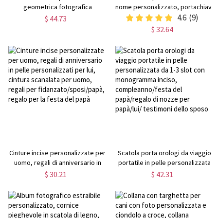
geometrica fotografica
nome personalizzato, portachiavi
personalizzata, foto da uomo
motociclista personalizzato con
4.6
(9)
$ 44.73
all'interno di gioielli, regalo di
monogramma, regalo di
$ 32.64
compleanno/anniversario/festa
compleanno/festa del papà per
del papà/Natale per
motociclista/motociclista/fidanz
lui/papà/famiglia
Cinture incise personalizzate per
Scatola porta orologi da viaggio
uomo, regali di anniversario in
portatile in pelle personalizzata
pelle personalizzati per lui,
da 1-3 slot con monogramma
$ 30.21
$ 42.31
cintura scanalata per uomo,
inciso, compleanno/festa del
regali per fidanzato/sposi/papà,
papà/regalo di nozze per
regalo per la festa del papà
papà/lui/ testimoni dello sposo