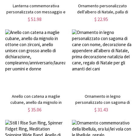
Lanterna commemorativa
Ornamento personalizzato
personalizzata con messaggio e
dell'albero di Natale, palla di
foto, Lanterna commemorativa
Natale, decorazioni natalizie in
$ 51.98
$ 22.95
per animali domestici, Perdita di
legno personalizzate,
familiari/persone care, Regalo di
decorazioni natalizie a forma di
simpatia, Regalo di Natale per
testa di gatto/cane, regalo per
familiari/amici
gli amanti degli animali domestici
Anello con catena a maglie
Ornamento in legno
cubane, anello da mignolo in
personalizzato con sagoma di
ottone con zirconi, anello unisex
cane con nome, decorazione da
$ 35.06
$ 31.43
con grosso anello di
appendere all'albero di Natale,
dichiarazione,
prima decorazione natalizia del
compleanno/anniversario/laurea/regalo
cane, regalo di Natale per gli
per uomini e donne
amanti dei cani