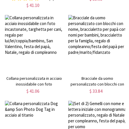
braccialetti curativi con pietre
album pieghevole, ricordo,
$ 41.10
preziose di cristallo rotonde
regalo di anniversario/San
naturali, regalo di
Valentino/Festa del papà per
compleanno/festa del papà per
lui/lei/papà
uomo
Collana personalizzata in acciaio
Bracciale da uomo
inossidabile con foto
personalizzato con blocchi con
incastonate, targhetta per cani,
nome, braccialetto per papà con
$ 41.06
$ 33.84
regalo per
nomi per bambini, braccialetto
lui/lei/coppia/bambino, San
per la famiglia, regalo di
Valentino, festa del papà, Natale,
compleanno/festa del papà per
regalo di compleanno
padre/marito/fidanzato