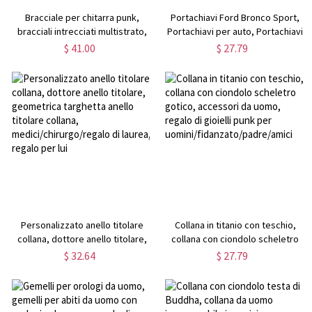
Bracciale per chitarra punk,
Portachiavi Ford Bronco Sport,
bracciali intrecciati multistrato,
Portachiavi per auto, Portachiavi
bracciali in pelle, regalo di
in metallo/smalto, Portachiavi
$ 41.00
$ 27.79
compleanno per amante della
per auto, Regalo per Bronco
musica/fidanzato/uomini
Sport Lover/Lui
Personalizzato anello titolare
Collana in titanio con teschio,
collana, dottore anello titolare,
collana con ciondolo scheletro
geometrica targhetta anello
gotico, accessori da uomo,
$ 32.64
$ 27.79
titolare collana,
regalo di gioielli punk per
medici/chirurgo/regalo di laurea,
uomini/fidanzato/padre/amici
regalo per lui