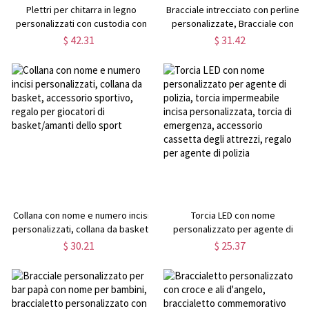
Plettri per chitarra in legno
Bracciale intrecciato con perline
personalizzati con custodia con
personalizzate, Bracciale con
foto di testo, regalo di
nome, Bracciale da uomo in pelle
$ 42.31
$ 31.42
compleanno/laurea per
artificiale, Regali per la festa del
chitarrista/musicista
papà, Regali per
padre/marito/fidanzato
Collana con nome e numero incisi
Torcia LED con nome
personalizzati, collana da basket,
personalizzato per agente di
accessorio sportivo, regalo per
polizia, torcia impermeabile
$ 30.21
$ 25.37
giocatori di basket/amanti dello
incisa personalizzata, torcia di
sport
emergenza, accessorio cassetta
degli attrezzi, regalo per agente
di polizia