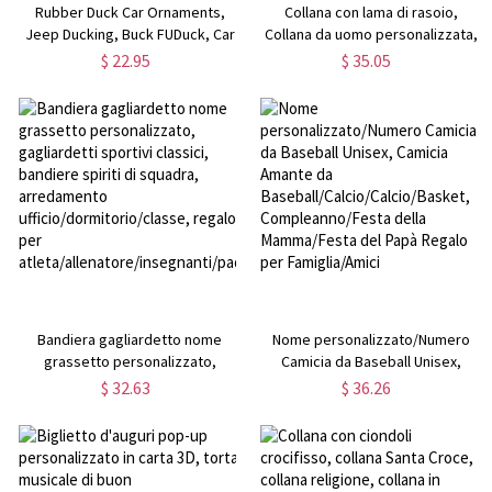
Rubber Duck Car Ornaments,
Collana con lama di rasoio,
Jeep Ducking, Buck FUDuck, Car
Collana da uomo personalizzata,
Decor per Jeep Wrangler, Regalo
Collana con nome inciso, Gioielli
$ 22.95
$ 35.05
per Jeep Lover/Lui/Amici
in stile Hip Hop, Collana da uomo,
Regalo per
padre/marito/fidanzato
Bandiera gagliardetto nome
Nome personalizzato/Numero
grassetto personalizzato,
Camicia da Baseball Unisex,
gagliardetti sportivi classici,
Camicia Amante da
$ 32.63
$ 36.26
bandiere spiriti di squadra,
Baseball/Calcio/Calcio/Basket,
arredamento
Compleanno/Festa della
ufficio/dormitorio/classe, regalo
Mamma/Festa del Papà Regalo
per
per Famiglia/Amici