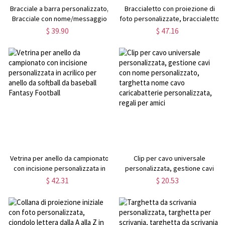
Bracciale a barra personalizzato,
Braccialetto con proiezione di
Bracciale con nome/messaggio
foto personalizzate, braccialetto
personalizzato, Bracciale a
con immagini in argento sterling
$ 39.90
$ 47.16
catena da uomo inciso in acciaio
925/ottone, regalo di
inossidabile, Regalo per
compleanno/anniversario/laurea/N
lui/Padre/Nonno/Marito/Fidanzato
per amico/amante/famiglia
Vetrina per anello da campionato
Clip per cavo universale
con incisione personalizzata in
personalizzata, gestione cavi
acrilico per anello da softball da
con nome personalizzato,
$ 42.31
$ 20.53
baseball Fantasy Football
targhetta nome cavo
caricabatterie personalizzata,
regali per amici