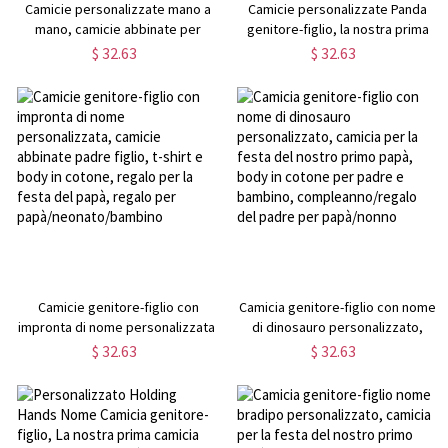
Camicie personalizzate mano a
Camicie personalizzate Panda
mano, camicie abbinate per
genitore-figlio, la nostra prima
papà, camicia per il primo urto di
camicia per la festa del papà,
$ 32.63
$ 32.63
papà e bambino, regalo per la
camicia Panda, camicie abbinate
festa del papà, la nostra prima
per padre e bambino in cotone,
camicia per la festa del papà per
regalo per la festa del papà per
papà
papà
Camicie genitore-figlio con
Camicia genitore-figlio con nome
impronta di nome personalizzata,
di dinosauro personalizzato,
camicie abbinate padre figlio, t-
camicia per la festa del nostro
$ 32.63
$ 32.63
shirt e body in cotone, regalo per
primo papà, body in cotone per
la festa del papà, regalo per
padre e bambino,
papà/neonato/bambino
compleanno/regalo del padre
per papà/nonno