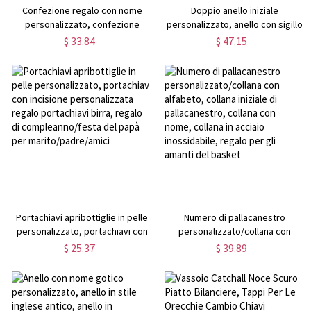
Confezione regalo con nome
Doppio anello iniziale
personalizzato, confezione
personalizzato, anello con sigillo
regalo damigella d'onore con
con lettere monogrammate,
$ 33.84
$ 47.15
nome, confezione regalo
anello in argento sterling
proposta da damigella d'onore,
925/ottone, regalo di
regalo di nozze, regalo per
compleanno/festa del papà per
damigella d'onore/lei/fidanzata
lui/lei/papà/marito
Portachiavi apribottiglie in pelle
Numero di pallacanestro
personalizzato, portachiavi con
personalizzato/collana con
incisione personalizzata regalo
alfabeto, collana iniziale di
$ 25.37
$ 39.89
portachiavi birra, regalo di
pallacanestro, collana con nome,
compleanno/festa del papà per
collana in acciaio inossidabile,
marito/padre/amici
regalo per gli amanti del basket