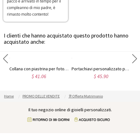
pacco è arrivato in tempo per il
compleanno di mio padre, è
rimasto molto contento!
I clienti che hanno acquistato questo prodotto hanno
acquistato anche:
Portachiavi da uomo in acciaio al titanio nero su misura con foto
Collana con piastrina per foto in acciaio inossidabile incisa per bambini
Portachiavi personalizzato per foto in acciaio inossidabile
$ 41.06
$ 45.90
Home
PROMO DELLE VENDITE
🥂Offerte Matrimonio
Il tuo negozio online di gioielli personalizzati.