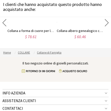
I clienti che hanno acquistato questo prodotto hanno
acquistato anche:
Collana con albero genealogico circolare e nomi dei membri della famiglia
Collana a forma di cuore per la mamma con 4 pietre portafortuna personalizzate e nome
Collana albero genealogico con nome personalizzato in argento con ciondolo
$ 78.61
$ 60.46
Home
COLLANE
Collane di Famiglia
Il tuo negozio online di gioielli personalizzati.
INFO AZIENDA
ASSISTENZA CLIENTI
CONTATTACI