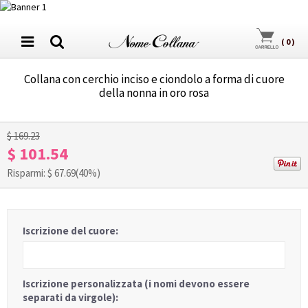
(
0
)
Collana con cerchio inciso e ciondolo a forma di cuore
della nonna in oro rosa
1
/
3
$ 169.23
$ 101.54
Risparmi: $
67.69
(40%)
Iscrizione del cuore:
Iscrizione personalizzata (i nomi devono essere
separati da virgole):