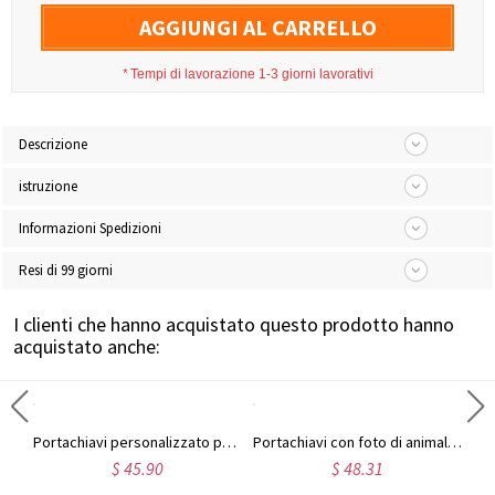
AGGIUNGI AL CARRELLO
*
Tempi di lavorazione 1-3 giorni lavorativi
Descrizione
istruzione
Informazioni Spedizioni
Resi di 99 giorni
I clienti che hanno acquistato questo prodotto hanno
acquistato anche:
Portachiavi da uomo in acciaio al titanio nero su misura con foto
Portachiavi personalizzato per foto in acciaio inossidabile
Portachiavi con foto di animali domestici incisi
$ 45.90
$ 48.31