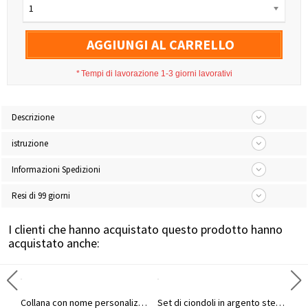
1
AGGIUNGI AL CARRELLO
*
Tempi di lavorazione 1-3 giorni lavorativi
Descrizione
istruzione
Informazioni Spedizioni
Resi di 99 giorni
I clienti che hanno acquistato questo prodotto hanno
acquistato anche:
Collana di amanti della barra d'oro incisi doppi nomi
Collana con nome personalizzato e coppia con pietre di nascita
Set di ciondoli in argento sterling 925 per coppia