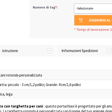
Numero di tag
*
:
-Selezionare-
AGGIUNGI AL
*
Tempi di lavorazione 1-
istruzione
Informazioni Spedizioni
cani rotonda personalizzata
ta: piccolo - 3 cm/1,2 pollici; Grande: 4 cm/1,6 pollici
ca, lega
to con targhetta per cani
: questo portachiavi è progettato per gli ama
losi. La targhetta rotonda è personalizzata con il nome del tuo animale dom