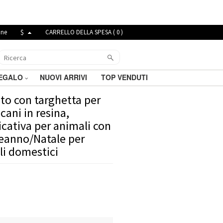
ine
$
CARRELLO DELLA SPESA (
0
)
REGALO
NUOVI ARRIVI
TOP VENDUTI
to con targhetta per
cani in resina,
icativa per animali con
leanno/Natale per
li domestici