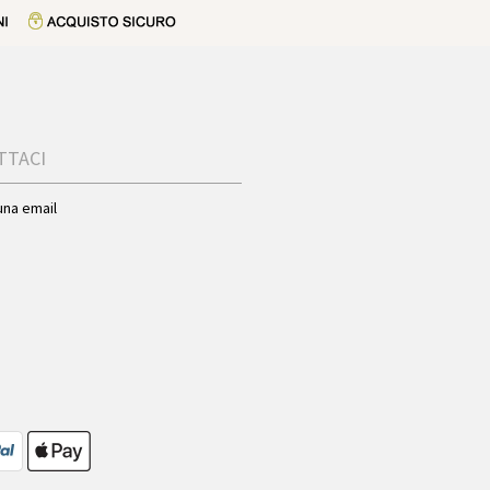
TTACI
una email