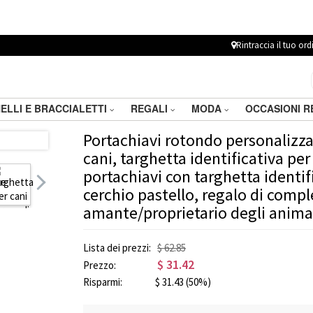
Rintraccia il tuo ord
ELLI E BRACCIALETTI
REGALI
MODA
OCCASIONI 
Portachiavi rotondo personalizza
cani, targhetta identificativa per 
portachiavi con targhetta identif
cerchio pastello, regalo di comp
amante/proprietario degli anima
Lista dei prezzi:
$ 62.85
$
31.42
Prezzo:
Risparmi:
$
31.43
(50%)