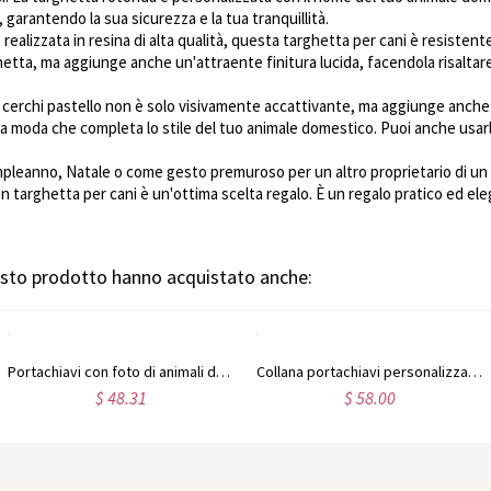
, garantendo la sua sicurezza e la tua tranquillità.
: realizzata in resina di alta qualità, questa targhetta per cani è resisten
hetta, ma aggiunge anche un'attraente finitura lucida, facendola risaltare
 a cerchi pastello non è solo visivamente accattivante, ma aggiunge anche 
la moda che completa lo stile del tuo animale domestico. Puoi anche usa
mpleanno, Natale o come gesto premuroso per un altro proprietario di u
 targhetta per cani è un'ottima scelta regalo. È un regalo pratico ed el
uesto prodotto hanno acquistato anche:
Portachiavi con foto di animali domestici incisi
Collana portachiavi personalizzata con foto incisa di animali domestici
$ 48.31
$ 58.00