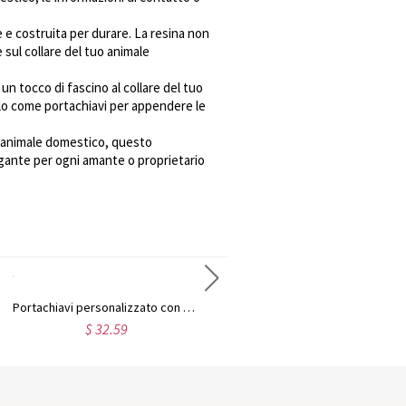
te e costruita per durare. La resina non
 sul collare del tuo animale
un tocco di fascino al collare del tuo
rlo come portachiavi per appendere le
n animale domestico, questo
egante per ogni amante o proprietario
Portachiavi personalizzato con ciondoli dei bambini e animali domestici
Portachiavi con foto personalizzato per papà
$ 32.59
$ 39.84