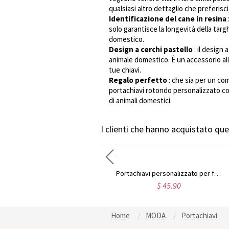
qualsiasi altro dettaglio che preferisci
Identificazione del cane in resina
solo garantisce la longevità della targ
domestico.
Design a cerchi pastello
: il design
animale domestico. È un accessorio al
tue chiavi.
Regalo perfetto
: che sia per un co
portachiavi rotondo personalizzato con
di animali domestici.
I clienti che hanno acquistato q
Portachiavi da uomo in acciaio al titanio nero su misura con foto
Portachiavi personalizzato per foto in acciaio inossidabile
$ 49.58
$ 45.90
Home
MODA
Portachiavi