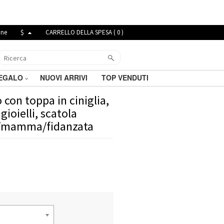
ine
$
CARRELLO DELLA SPESA (
0
)
REGALO
NUOVI ARRIVI
TOP VENDUTI
 con toppa in ciniglia,
gioielli, scatola
le/mamma/fidanzata