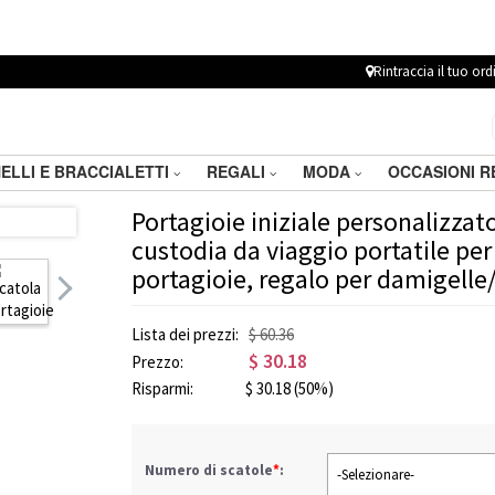
Rintraccia il tuo ord
ELLI E BRACCIALETTI
REGALI
MODA
OCCASIONI 
Portagioie iniziale personalizzato
custodia da viaggio portatile per 
portagioie, regalo per damigel
Lista dei prezzi:
$ 60.36
$
30.18
Prezzo:
Risparmi:
$
30.18
(50%)
Numero di scatole
*
:
-Selezionare-