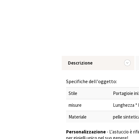
Descrizione
Specifiche dell'oggetto:
Stile
Portagioie in
misure
Lunghezza * La
Materiale
pelle sintetic
Personalizzazione
- L'astuccio è rif
per gioielli unico nel suo genere!