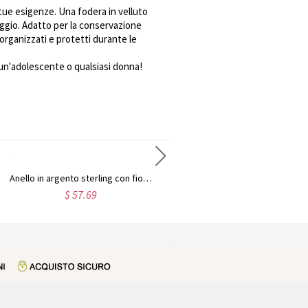
tue esigenze. Una fodera in velluto
iaggio. Adatto per la conservazione
i organizzati e protetti durante le
, un'adolescente o qualsiasi donna!
Anello in argento sterling con fiocco e pietra portafortuna a forma di cuore, personalizzato con i nomi delle coppie
Collana di famiglia con nome personalizzato per la madre
$ 57.69
$ 39.84