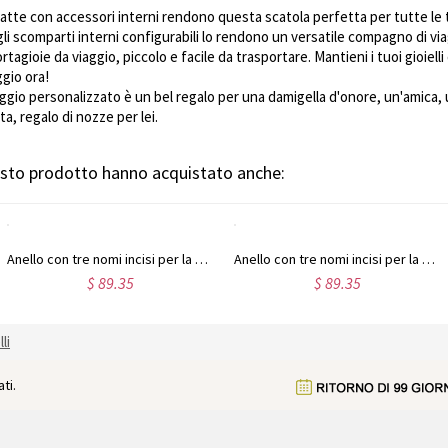
tte con accessori interni rendono questa scatola perfetta per tutte le 
e gli scomparti interni configurabili lo rendono un versatile compagno di v
rtagioie da viaggio, piccolo e facile da trasportare. Mantieni i tuoi gioiell
gio ora!
viaggio personalizzato è un bel regalo per una damigella d'onore, un'amica
a, regalo di nozze per lei.
uesto prodotto hanno acquistato anche:
Anello con tre nomi incisi per la mamma, placcato oro
Anello con tre nomi incisi per la mamma in oro rosa
$ 89.35
$ 89.35
li
ti.