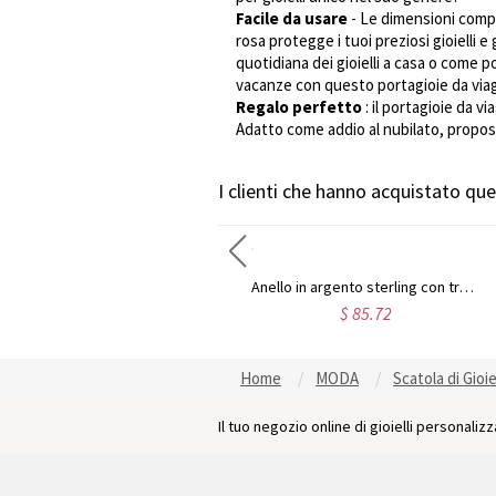
Facile da usare
- Le dimensioni compa
rosa protegge i tuoi preziosi gioielli 
quotidiana dei gioielli a casa o come po
vacanze con questo portagioie da viag
Regalo perfetto
: il portagioie da 
Adatto come addio al nubilato, propost
I clienti che hanno acquistato q
Anello personalizzato con più nomi in argento
Anello in argento sterling con tre nomi di bambini per le mamme
$ 56.72
$ 85.72
Home
MODA
Scatola di Gioiel
Il tuo negozio online di gioielli personalizza