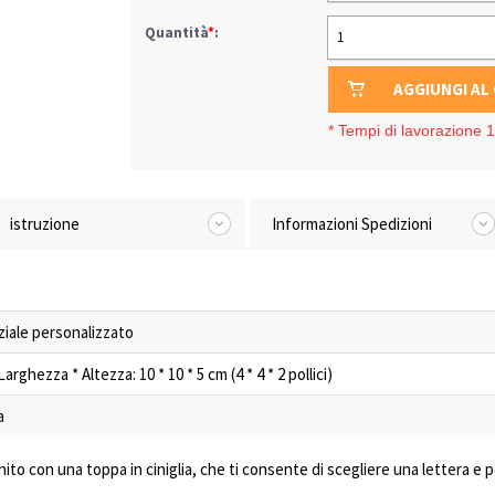
Quantità
*
:
1
AGGIUNGI AL
*
Tempi di lavorazione 1-
istruzione
Informazioni Spedizioni
iziale personalizzato
rghezza * Altezza: 10 * 10 * 5 cm (4 * 4 * 2 pollici)
a
inito con una toppa in ciniglia, che ti consente di scegliere una lettera e