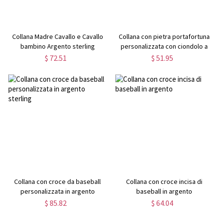
Collana Madre Cavallo e Cavallo
Collana con pietra portafortuna
bambino Argento sterling
personalizzata con ciondolo a
ferro di cavallo, regali per la
$ 72.51
$ 51.95
festa della mamma, regalo per
mamma e figlia
Collana con croce da baseball
Collana con croce incisa di
personalizzata in argento
baseball in argento
sterling
$ 85.82
$ 64.04