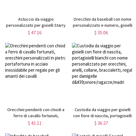
Astuccio da viaggio
Orecchini da baseball con nome
personalizzato per gioielli Starry
personalizzato e numero, gioielli
Night con nome, portagioie in
da cheerleader di baseball,
$ 47.16
$ 35.06
velluto, regalo di
regalo per
compleanno/festa della
mamma/figlia/sorella/nonna che
mamma/matrimonio per
gioca a baseball.
madre/moglie/ damigelle
d'onore
Orecchini pendenti con chiodi a
Custodia da viaggio per gioielli
ferro di cavallo fortunati,
con fiore di nascita, portagioielli
orecchini personalizzati in pietra
bianchi con nome personalizzato
$ 41.11
$ 36.27
portafortuna in acciaio
per orecchini, anelli, collane,
inossidabile per regalo per gli
braccialetti, regali per damigelle