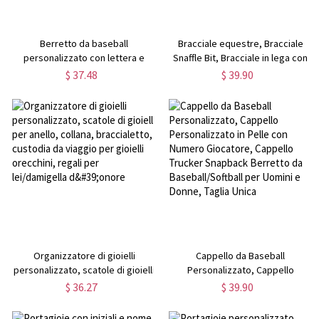
Berretto da baseball
Bracciale equestre, Bracciale
personalizzato con lettera e
Snaffle Bit, Bracciale in lega con
numero, berretto da baseball
pelle, Bracciale cavallo, Regali
$ 37.48
$ 39.90
estivo con lettera in difficoltà,
cavallo personalizzati, Regali
regalo per ragazze di
cavallo per ragazze/amante del
baseball/giocatore di
cavallo
squadra/allenatore
Organizzatore di gioielli
Cappello da Baseball
personalizzato, scatole di gioielli
Personalizzato, Cappello
per anello, collana, braccialetto,
Personalizzato in Pelle con
$ 36.27
$ 39.90
custodia da viaggio per gioielli
Numero Giocatore, Cappello
orecchini, regali per lei/damigella
Trucker Snapback Berretto da