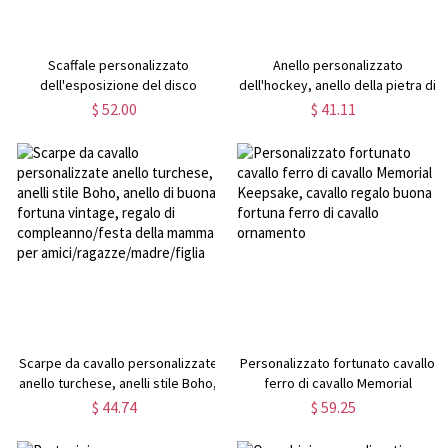
Scaffale personalizzato
Anello personalizzato
dell'esposizione del disco
dell'hockey, anello della pietra di
dell'hockey, ornamento di legno
nascita, anello d'ottone/anello
$ 52.00
$ 41.11
del bastone dell'hockey con il
d'argento, regalo di
nome, regali per i giocatori di
compleanno/giorno della madre
hockey, regalo per il
per la madre dell'hockey/moglie
nonno/padre
dell'hockey/figlia dell'hockey
Scarpe da cavallo personalizzate
Personalizzato fortunato cavallo
anello turchese, anelli stile Boho,
ferro di cavallo Memorial
anello di buona fortuna vintage,
Keepsake, cavallo regalo buona
$ 44.74
$ 59.25
regalo di compleanno/festa della
fortuna ferro di cavallo
mamma per
ornamento