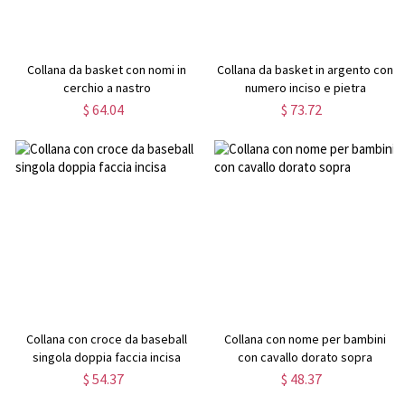
Collana da basket con nomi in
Collana da basket in argento con
cerchio a nastro
numero inciso e pietra
portafortuna
$ 64.04
$ 73.72
Collana con croce da baseball
Collana con nome per bambini
singola doppia faccia incisa
con cavallo dorato sopra
$ 54.37
$ 48.37