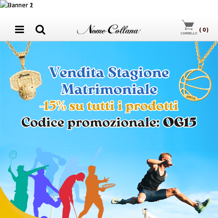
(
0
)