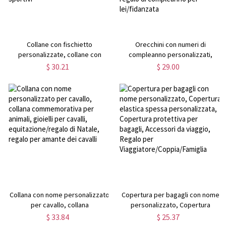
Collane con fischietto
Orecchini con numeri di
personalizzate, collane con
compleanno personalizzati,
fischietto in acciaio inossidabile
gioielli di personalizzazione
$ 30.21
$ 29.00
inciso, collane con fischietto
acrilici, orecchini con palloncini
all'aperto, regali per
numerici, pendenti con
insegnanti/allenatore/arbitri
dichiarazione di compleanno,
sportivi
regalo di compleanno per
lei/fidanzata
Collana con nome personalizzato
Copertura per bagagli con nome
per cavallo, collana
personalizzato, Copertura
commemorativa per animali,
elastica spessa personalizzata,
$ 33.84
$ 25.37
gioielli per cavalli,
Copertura protettiva per bagagli,