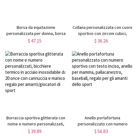
Borsa da equitazione
Collana personalizzata con cuore
personalizzata per donna, borsa
sportivo con zirconi cubici,
per attrezzatura sportiva,
gioielli da basket, pallavolo,
$ 47.15
$ 36.26
borsone da viaggio per ragazze,
tennis, golf, hockey, calcio per
borsa per toelettatura cavallo,
donna, regalo per
accessori per mountain bike/bici
amanti/giocatori di sport
Borraccia sportiva glitterata con
Anello portafortuna
nome e numero personalizzati,
personalizzato con numero
bicchiere termico in acciaio
sportivo con testo inciso, anello
$ 39.89
$ 56.83
inossidabile da 20 once con
per mamma, pallacanestro,