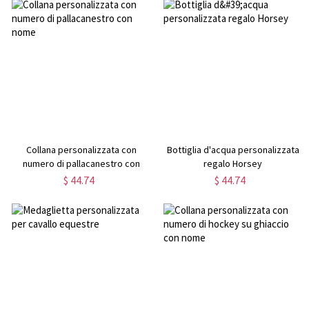
Collana personalizzata con
Bottiglia d'acqua personalizzata
numero di pallacanestro con
regalo Horsey
nome
$ 44.74
$ 44.74