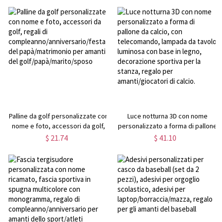
nozze/anniversario/San Valentino
per matrimonio "In amorevole
per sposi novelli/coppia/lui/lei
ricordo", regalo di nozze
Palline da golf personalizzate con
Luce notturna 3D con nome
nome e foto, accessori da golf,
personalizzato a forma di pallone
regali di
da calcio, con telecomando,
$ 21.74
$ 41.10
compleanno/anniversario/festa
lampada da tavolo luminosa con
del papà/matrimonio per amanti
base in legno, decorazione
del golf/papà/marito/sposo
sportiva per la stanza, regalo per
amanti/giocatori di calcio.