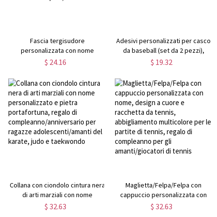
Fascia tergisudore
Adesivi personalizzati per casco
personalizzata con nome
da baseball (set da 2 pezzi),
ricamato, fascia sportiva in
adesivi per orgoglio scolastico,
$ 24.16
$ 19.32
spugna multicolore con
adesivi per
monogramma, regalo di
laptop/borraccia/mazza, regalo
compleanno/anniversario per
per gli amanti del baseball
amanti dello sport/atleti
Collana con ciondolo cintura nera
Maglietta/Felpa/Felpa con
di arti marziali con nome
cappuccio personalizzata con
personalizzato e pietra
nome, design a cuore e
$ 32.63
$ 32.63
portafortuna, regalo di
racchetta da tennis,