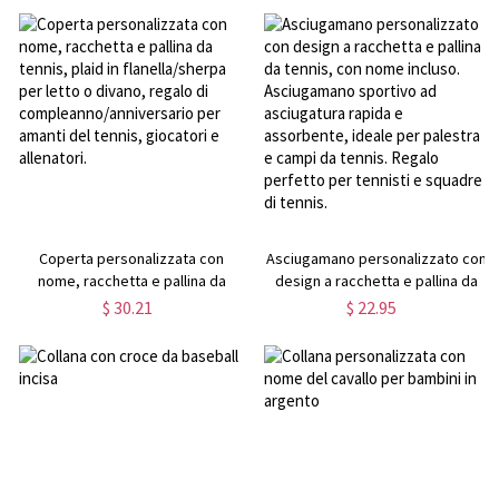
compleanno/anniversario per
abbigliamento multicolore per le
ragazze adolescenti/amanti del
partite di tennis, regalo di
karate, judo e taekwondo
compleanno per gli
amanti/giocatori di tennis
Coperta personalizzata con
Asciugamano personalizzato con
nome, racchetta e pallina da
design a racchetta e pallina da
tennis, plaid in flanella/sherpa
tennis, con nome incluso.
$ 30.21
$ 22.95
per letto o divano, regalo di
Asciugamano sportivo ad
compleanno/anniversario per
asciugatura rapida e assorbente,
amanti del tennis, giocatori e
ideale per palestra e campi da
allenatori.
tennis. Regalo perfetto per
tennisti e squadre di tennis.