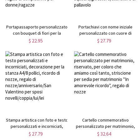
Portapassaporto personalizzato
Portachiavi con nome iniziale
con bouquet di fiori per la
personalizzato con cuore di
nascita, custodia per passaporto
pallavolo, portachiavi con
$ 22.95
$ 27.79
in pelle personalizzata, regalo da
monogramma glitterato
viaggio, regalo migliore amica,
personalizzato, accessorio di
regalo di compleanno per
pallavolo, regalo per
donne/ragazze
squadra/giocatore/allenatore di
pallavolo
Stampa artistica con foto e testo
Cartello commemorativo
personalizzati e incorniciati,
personalizzato per matrimonio,
decorazione per la stanza A4/8
riservato, per coloro che amiamo
$ 27.79
$ 32.64
pollici, ricordo di nozze, regalo di
così tanto, striscione per sedia