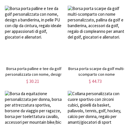
ricamato, con foro per l'orecchio,
collana a forma di cavallo con
berretto da baseball per cani per
nome e pietra portafortuna,
gli amanti degli animali domestici,
regalo di compleanno per
regalo per mamma/papà del
ragazza/donna/moglie/mamma/am
cane
dei cavalli
Borsa porta palline e tee da golf
Borsa porta scarpe da golf multi-
personalizzata con nome, design
scomparto con nome
a bandierina, in pelle PU con clip
personalizzato, pallina da golf e
$ 30.21
$ 44.73
da cintura, regalo ideale per
bandierina, accessori da golf,
appassionati di golf, giocatori e
regalo di compleanno per amanti
allenatori.
del golf, giocatori e allenatori.