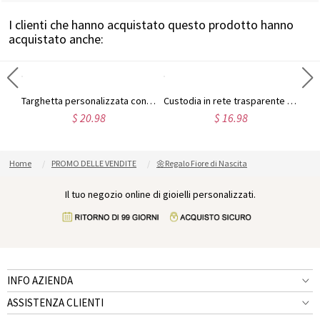
I clienti che hanno acquistato questo prodotto hanno
acquistato anche:
Custodia per stetoscopio personalizzata con fiore di nascita e pietra portafortuna, con nome, borsa porta stetoscopio portatile antiurto in EVA, regalo per personale medico/amici/lei
Targhetta personalizzata con nome, fiore di nascita e pietra portafortuna per stetoscopio, rotonda, impermeabile, in acrilico, decorativa, regalo per personale medico/amici/lei
Custodia in rete trasparente personalizzata con nome, fiore di nascita, pietra portafortuna, stetoscopio, borsa portaoggetti in PVC impermeabile per forniture mediche, regalo di compleanno per infermieri/medici/lei
$ 20.98
$ 16.98
Home
PROMO DELLE VENDITE
🌼Regalo Fiore di Nascita
Il tuo negozio online di gioielli personalizzati.
INFO AZIENDA
ASSISTENZA CLIENTI