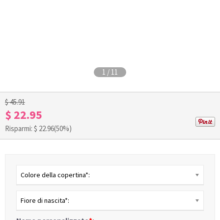
1
/
11
$ 45.91
$ 22.95
Risparmi: $
22.96
(50%)
Colore della copertina*:
Fiore di nascita*: