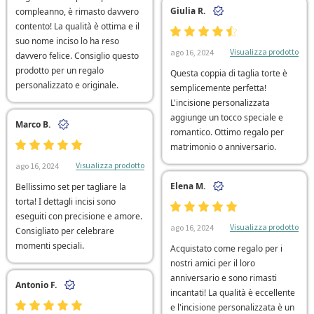
Giulia R.
compleanno, è rimasto davvero
contento! La qualità è ottima e il
suo nome inciso lo ha reso
Visualizza prodotto
ago 16, 2024
davvero felice. Consiglio questo
prodotto per un regalo
Questa coppia di taglia torte è
personalizzato e originale.
semplicemente perfetta!
L'incisione personalizzata
aggiunge un tocco speciale e
Marco B.
romantico. Ottimo regalo per
matrimonio o anniversario.
Visualizza prodotto
ago 16, 2024
Elena M.
Bellissimo set per tagliare la
torta! I dettagli incisi sono
eseguiti con precisione e amore.
Visualizza prodotto
ago 16, 2024
Consigliato per celebrare
momenti speciali.
Acquistato come regalo per i
nostri amici per il loro
anniversario e sono rimasti
Antonio F.
incantati! La qualità è eccellente
e l'incisione personalizzata è un