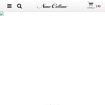
(
0
)