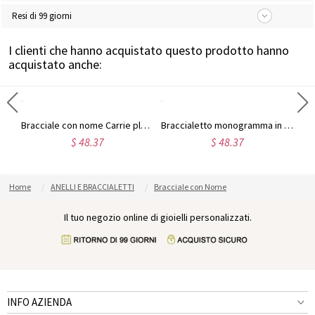
Resi di 99 giorni
I clienti che hanno acquistato questo prodotto hanno
acquistato anche:
Braccialetto personalizzato in argento sterling con nome Carrie
Bracciale con nome Carrie placcato oro 18k a doppio scopo
Braccialetto monogramma in argento sterling personalizzato per lui/lei
$ 48.37
$ 48.37
Home
ANELLI E BRACCIALETTI
Bracciale con Nome
Il tuo negozio online di gioielli personalizzati.
INFO AZIENDA