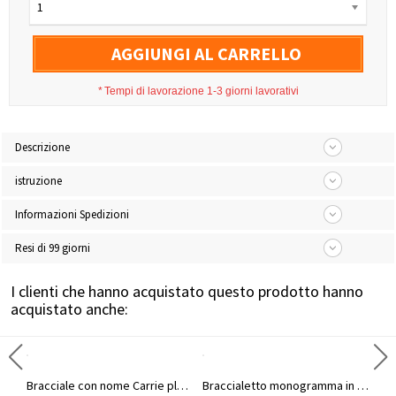
1
AGGIUNGI AL CARRELLO
*
Tempi di lavorazione 1-3 giorni lavorativi
Descrizione
istruzione
Informazioni Spedizioni
Resi di 99 giorni
I clienti che hanno acquistato questo prodotto hanno
acquistato anche:
Braccialetto personalizzato in argento sterling con nome Carrie
Bracciale con nome Carrie placcato oro 18k a doppio scopo
Braccialetto monogramma in argento sterling personalizzato per lui/lei