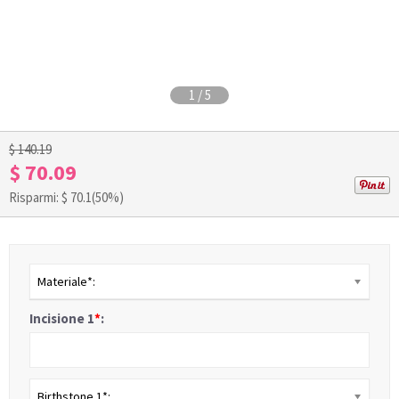
1
/
5
$ 140.19
$ 70.09
Risparmi: $
70.1
(50%)
Materiale*:
Incisione 1
*
:
Birthstone 1*: