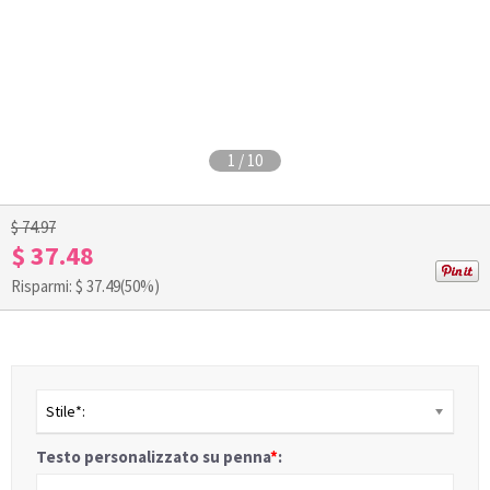
1
/
10
$ 74.97
$ 37.48
Risparmi: $
37.49
(50%)
Stile*:
Testo personalizzato su penna
*
: