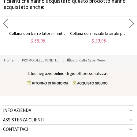
I clienti che hanno acquistato questo prodotto hanno
acquistato anche:
Collana a forma di cuore personalizzata con foto incisa e nome, regalo per la festa della mamma, il compleanno o l'anniversario per lei, la famiglia o gli amici.
Collana con barre laterali finitura incisa con pietre preziose in argento sterling
Collana con iniziale laterale personalizzata, regali per la festa della mamma, per la mamma, per lei
$ 58.95
$ 30.95
Home
PROMO DELLE VENDITE
🛍️Saldi della Cyber Week
Il tuo negozio online di gioielli personalizzati.
INFO AZIENDA
ASSISTENZA CLIENTI
CONTATTACI