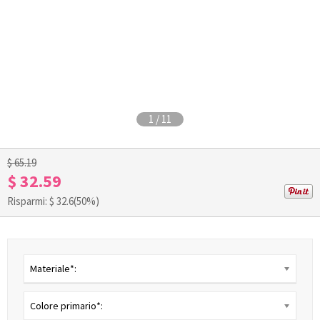
1
/
11
$ 65.19
$ 32.59
Risparmi: $
32.6
(50%)
Materiale*:
Colore primario*: