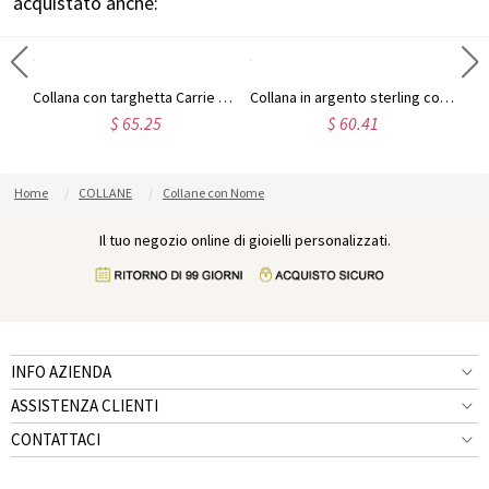
acquistato anche:
Collana personalizzata con targhetta con carattere Puff in argento sterling
Collana con targhetta Carrie e pietra portafortuna placcata oro 18 carati
Collana in argento sterling con nome Carrie e pietra portafortuna, regalo per donne, mogli, mamme, fidanzate, figlie, amiche
$ 65.25
$ 60.41
Home
COLLANE
Collane con Nome
Il tuo negozio online di gioielli personalizzati.
INFO AZIENDA
ASSISTENZA CLIENTI
CONTATTACI