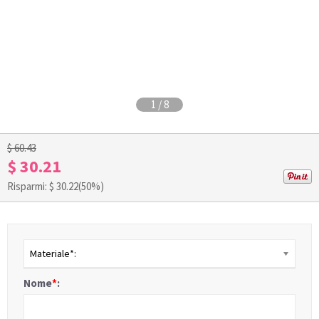
1
/
8
$ 60.43
$ 30.21
Risparmi: $
30.22
(50%)
Materiale*:
Nome
*
: