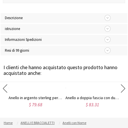
Descrizione
istruzione
Informazioni Spedizioni
Resi di 99 giorni
I clienti che hanno acquistato questo prodotto hanno
acquistato anche:
Anello con piedini dei bambini incisi per mamma in argento sterling
Anello in argento sterling personalizzato con due nomi incisi
Anello a doppia fascia con due nomi incisi placcato oro
$ 79.68
$ 83.31
Home
ANELLI E BRACCIALETTI
Anelli con Nome