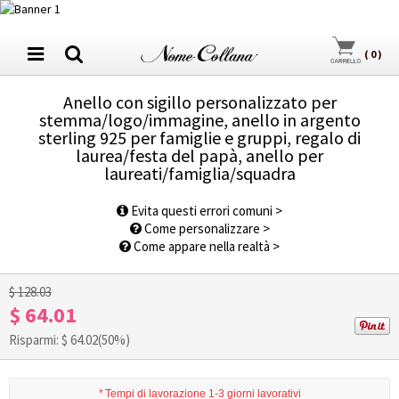
(
0
)
Anello con sigillo personalizzato per
stemma/logo/immagine, anello in argento
sterling 925 per famiglie e gruppi, regalo di
laurea/festa del papà, anello per
laureati/famiglia/squadra
1
/
11
Evita questi errori comuni >
Come personalizzare >
Come appare nella realtà >
$ 128.03
$ 64.01
Risparmi: $
64.02
(50%)
*
Tempi di lavorazione 1-3 giorni lavorativi