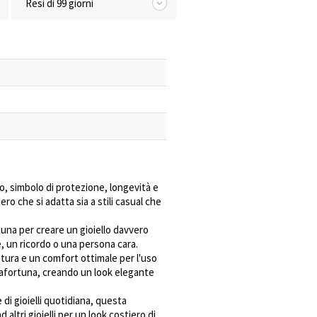
Resi di 99 giorni
o, simbolo di protezione, longevità e
o che si adatta sia a stili casual che
tuna per creare un gioiello davvero
, un ricordo o una persona cara.
atura e un comfort ottimale per l'uso
ortafortuna, creando un look elegante
 di gioielli quotidiana, questa
ltri gioielli per un look costiero di