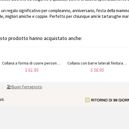
: un regalo significativo per compleanno, anniversario, festa della mamma 
e, migliori amiche e coppie. Perfetto per chiunque ami le tartarughe marine
uesto prodotto hanno acquistato anche:
Collana a forma di cuore personalizzata con foto incisa e nome, regalo per la festa della mamma, il compleanno o l'anniversario per lei, la famiglia o gli amici.
Collana con barre laterali finitura incisa con pietre preziose in argento sterling
$ 61.95
$ 58.95
🏖️Buon Ferragosto
ti.