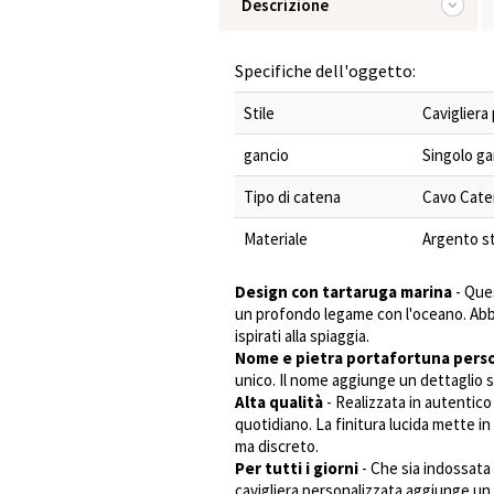
Descrizione
Specifiche dell'oggetto:
Stile
Cavigliera
gancio
Singolo ga
Tipo di catena
Cavo Cate
Materiale
Argento s
Design con tartaruga marina
- Ques
un profondo legame con l'oceano. Abbin
ispirati alla spiaggia.
Nome e pietra portafortuna perso
unico. Il nome aggiunge un dettaglio s
Alta qualità
- Realizzata in autentico
quotidiano. La finitura lucida mette in
ma discreto.
Per tutti i giorni
- Che sia indossata 
cavigliera personalizzata aggiunge un t