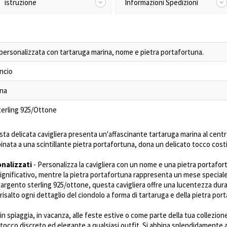
istruzione
Informazioni Spedizioni
 personalizzata con tartaruga marina, nome e pietra portafortuna.
ncio
na
terling 925/Ottone
ta delicata cavigliera presenta un'affascinante tartaruga marina al centr
ata a una scintillante pietra portafortuna, dona un delicato tocco costier
nalizzati
- Personalizza la cavigliera con un nome e una pietra portafor
ignificativo, mentre la pietra portafortuna rappresenta un mese speciale
 argento sterling 925/ottone, questa cavigliera offre una lucentezza dur
 risalto ogni dettaglio del ciondolo a forma di tartaruga e della pietra p
in spiaggia, in vacanza, alle feste estive o come parte della tua collezione
occo discreto ed elegante a qualsiasi outfit. Si abbina splendidamente ad a