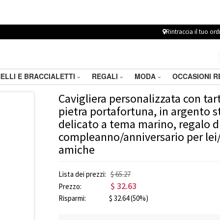
Rintraccia il tuo ord
ELLI E BRACCIALETTI
REGALI
MODA
OCCASIONI 
Cavigliera personalizzata con ta
pietra portafortuna, in argento st
delicato a tema marino, regalo d
compleanno/anniversario per lei/
amiche
Lista dei prezzi:
$ 65.27
$
32.63
Prezzo:
Risparmi:
$
32.64
(50%)