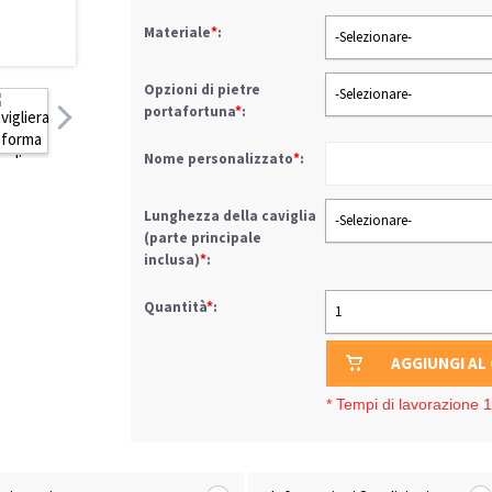
Materiale
*
:
-Selezionare-
Opzioni di pietre
-Selezionare-
portafortuna
*
:
Nome personalizzato
*
:
Lunghezza della caviglia
-Selezionare-
(parte principale
inclusa)
*
:
Quantità
*
:
1
AGGIUNGI AL
*
Tempi di lavorazione 1-