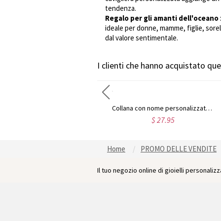
tendenza.
Regalo per gli amanti dell'oceano
ideale per donne, mamme, figlie, sorell
dal valore sentimentale.
I clienti che hanno acquistato q
Tagliere personalizzato con motivo floreale di mucca delle Highlands e nome, tagliere da portata in stile western con scanalatura per raccogliere i succhi e foro per appenderlo, regalo di inaugurazione della casa per la mamma/lei
Collana con nome personalizzato in argento Sterling 925, elegante, regalo di compleanno per San Valentino e anniversario per lei
$ 52.98
$ 27.95
Home
PROMO DELLE VENDITE
Il tuo negozio online di gioielli personalizza