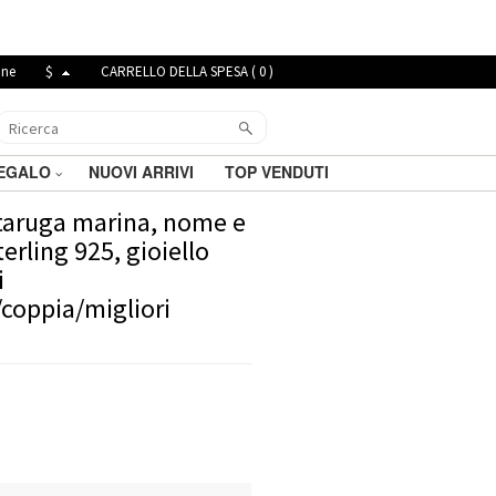
ine
$
CARRELLO DELLA SPESA (
0
)
REGALO
NUOVI ARRIVI
TOP VENDUTI
rtaruga marina, nome e
erling 925, gioiello
i
coppia/migliori