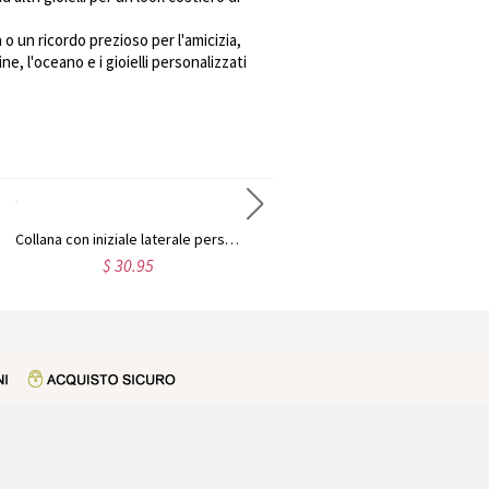
o un ricordo prezioso per l'amicizia,
, l'oceano e i gioielli personalizzati
Collana con iniziale laterale personalizzata, regali per la festa della mamma, per la mamma, per lei
Bracciale con barra con nome inciso per lei in argento sterling
$ 30.95
$ 40.98