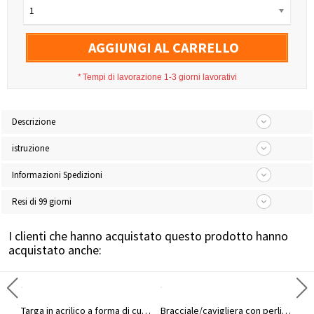
1
AGGIUNGI AL CARRELLO
*
Tempi di lavorazione 1-3 giorni lavorativi
Descrizione
istruzione
Informazioni Spedizioni
Resi di 99 giorni
I clienti che hanno acquistato questo prodotto hanno
acquistato anche:
Bicchiere da vino per papà personalizzato con nome e ritratto, bicchiere da whisky Old Fashioned da uomo da 10 once, regalo di compleanno/Festa del papà per papà/lui/marito
Targa in acrilico a forma di cuore con nome personalizzato raffigurante papà e bambino, decorazione per la prima festa del papà, decorazione da scrivania, regalo per la festa del papà per neo-papà.
Bracciale/cavigliera con perline con nome personalizzato, gioiello minimalista da donna, regalo di compleanno/anniversario/Natale per lei/moglie/mamma/amiche