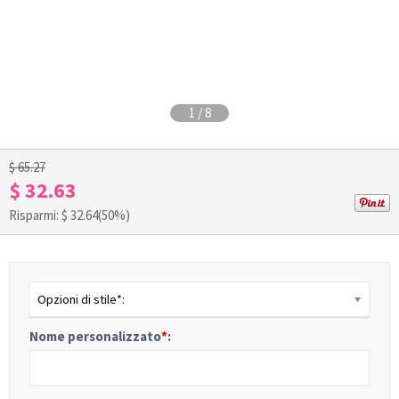
1
/
8
$ 65.27
$ 32.63
Risparmi: $
32.64
(50%)
Opzioni di stile*:
Nome personalizzato
*
: