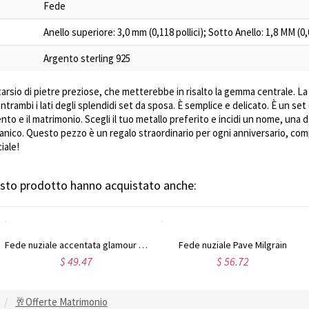
Fede
Anello superiore: 3,0 mm (0,118 pollici); Sotto Anello: 1,8 MM (
Argento sterling 925
ntarsio di pietre preziose, che metterebbe in risalto la gemma centrale. 
trambi i lati degli splendidi set da sposa. È semplice e delicato. È un set
to e il matrimonio. Scegli il tuo metallo preferito e incidi un nome, una d
ganico. Questo pezzo è un regalo straordinario per ogni anniversario, co
iale!
uesto prodotto hanno acquistato anche:
 Pave Milgrain
Set da sposa vintage con pietre preziose
56.72
$ 59.13
$
🥂Offerte Matrimonio