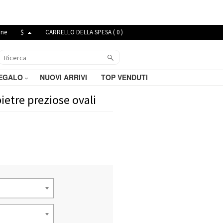
ine
$
CARRELLO DELLA SPESA (
0
)
REGALO
NUOVI ARRIVI
TOP VENDUTI
ietre preziose ovali