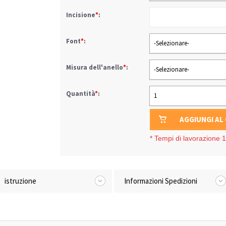
Incisione
*
:
Font
*
:
-Selezionare-
Misura dell'anello
*
:
-Selezionare-
Quantità
*
:
1
AGGIUNGI AL
*
Tempi di lavorazione 1-
istruzione
Informazioni Spedizioni