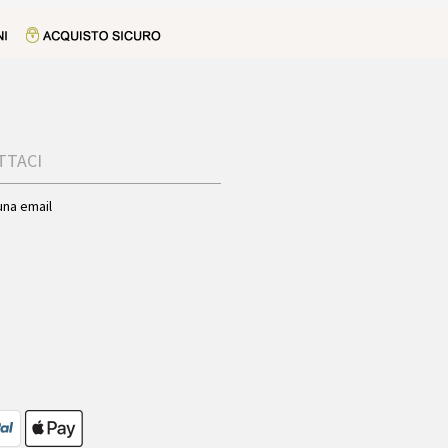
TTACI
una email