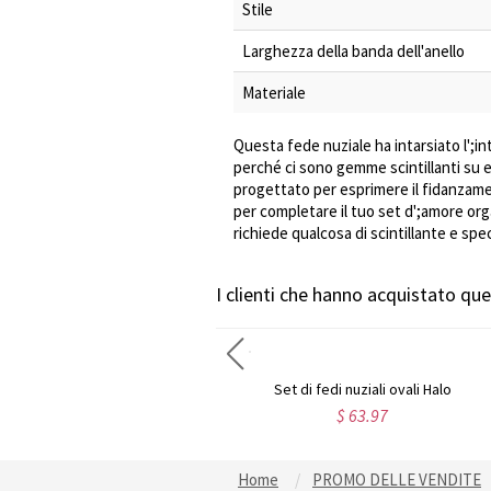
Stile
Larghezza della banda dell'anello
Materiale
Questa fede nuziale ha intarsiato l';i
perché ci sono gemme scintillanti su en
progettato per esprimere il fidanzamen
per completare il tuo set d';amore or
richiede qualcosa di scintillante e spec
I clienti che hanno acquistato q
iali ovali Halo
Fede nuziale accentata glamour vintage
Fede nuziale
3.97
$ 49.47
$ 
Home
PROMO DELLE VENDITE