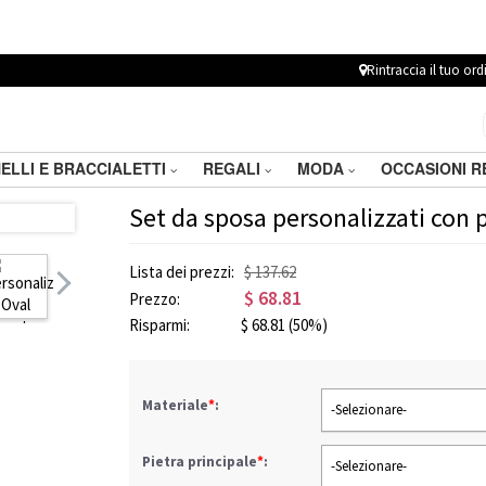
Rintraccia il tuo ord
ELLI E BRACCIALETTI
REGALI
MODA
OCCASIONI 
Set da sposa personalizzati con p
Lista dei prezzi:
$ 137.62
$
68.81
Prezzo:
Risparmi:
$
68.81
(50%)
Materiale
*
:
-Selezionare-
Pietra principale
*
:
-Selezionare-