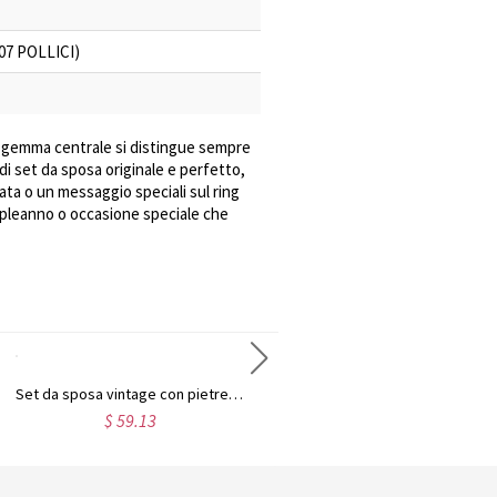
0,07 POLLICI)
La gemma centrale si distingue sempre
 di set da sposa originale e perfetto,
ata o un messaggio speciali sul ring
mpleanno o occasione speciale che
Set da sposa incisi con impostazione incastonatura
Set di fedi nuziali in 3 pietre
Set da sposa
 63.97
$ 63.97