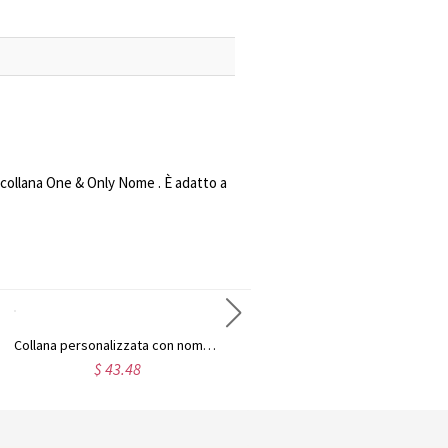
 collana One & Only Nome . È adatto a
Collana personalizzata con nome Carrie placcata in oro 18 carati
Collana personalizzata con nome Carrie in argento sterling
$ 43.48
$ 48.32