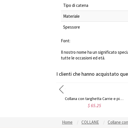
Tipo di catena
Materiale
Spessore
Font:
Il nostro nome ha un significato spec
tutte le occasioni ed età.
I clienti che hanno acquistato q
Collana personalizzata con targhetta con carattere Puff in argento sterling
Collana con targhetta Carrie e pietra portafortuna placcata oro 18 carati
$ 42.32
$ 65.25
Home
COLLANE
Collane co