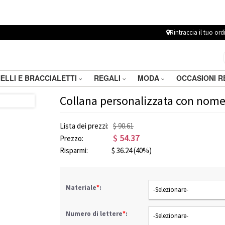
Rintraccia il tuo ord
ELLI E BRACCIALETTI
REGALI
MODA
OCCASIONI 
Collana personalizzata con nome 
Lista dei prezzi:
$ 90.61
$
54.37
Prezzo:
Risparmi:
$
36.24
(40%)
Materiale
*
:
-Selezionare-
Numero di lettere
*
:
-Selezionare-