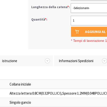
Lunghezza della catena
*
:
-Selezionare-
Quantità
*
:
1
AGGIUNGI AL
*
Tempi di lavorazione 1-
istruzione
Informazioni Spedizioni
Collana iniziale
Altezza lettera:0.8CM(0.32POLLICI),Spessore:1.2MM(0.048POLLICI
Singolo gancio