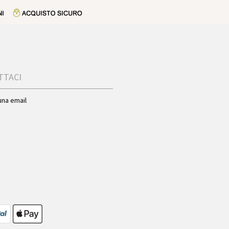
TTACI
una email