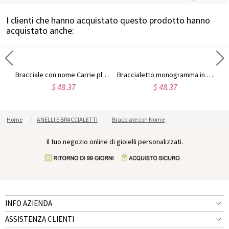
I clienti che hanno acquistato questo prodotto hanno
acquistato anche:
Braccialetto personalizzato in argento sterling con nome Carrie
Bracciale con nome Carrie placcato oro 18k a doppio scopo
Braccialetto monogramma in argento sterling personalizzato per lui/lei
$ 48.37
$ 48.37
Home
ANELLI E BRACCIALETTI
Bracciale con Nome
Il tuo negozio online di gioielli personalizzati.
INFO AZIENDA
ASSISTENZA CLIENTI