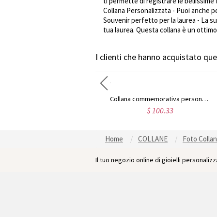
ti permette di registrare le bellissim
Collana Personalizzata - Puoi anche pe
Souvenir perfetto per la laurea - La s
tua laurea. Questa collana è un ottimo r
I clienti che hanno acquistato q
Collana personalizzata con foto di animali domestici incisa in argento sterling
Collana commemorativa personalizzata con incisione fotografica
$ 62.83
$ 100.33
Home
COLLANE
Foto Colla
Il tuo negozio online di gioielli personalizza