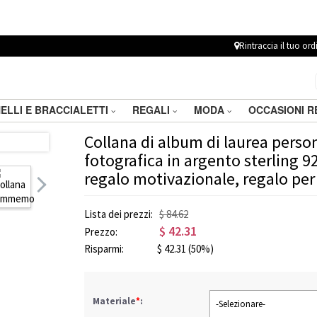
Rintraccia il tuo ord
ELLI E BRACCIALETTI
REGALI
MODA
OCCASIONI 
Collana di album di laurea person
fotografica in argento sterling 92
regalo motivazionale, regalo per
Lista dei prezzi:
$ 84.62
$
42.31
Prezzo:
Risparmi:
$
42.31
(50%)
Materiale
*
:
-Selezionare-