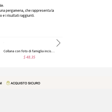
le.
 e una pergamena, che rappresenta la
e i risultati raggiunti.
Collana con foto di famiglia incisa in acciaio titanio per padre
Collana con foto a forma di cuore incisa in acciaio inossidabile
$ 48.35
$ 50.74