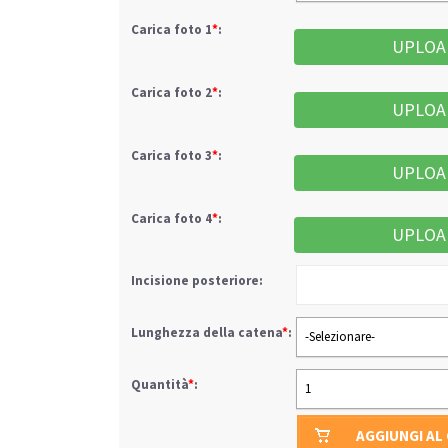
Carica foto 1
*
:
UPLOA
Carica foto 2
*
:
UPLOA
Carica foto 3
*
:
UPLOA
Carica foto 4
*
:
UPLOA
Incisione posteriore:
Lunghezza della catena
*
:
-Selezionare-
Quantità
*
:
1
AGGIUNGI AL