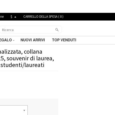
ine
$
CARRELLO DELLA SPESA (
0
)
REGALO
NUOVI ARRIVI
TOP VENDUTI
alizzata, collana
5, souvenir di laurea,
 studenti/laureati