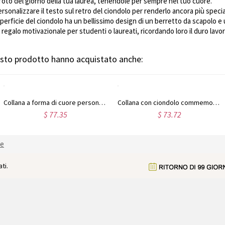
e foto del giorno della tua laurea, tenendole per sempre nel tuo cuore.
rsonalizzare il testo sul retro del ciondolo per renderlo ancora più specia
uperficie del ciondolo ha un bellissimo design di un berretto da scapolo
egalo motivazionale per studenti o laureati, ricordando loro il duro lavoro 
uesto prodotto hanno acquistato anche:
Collana a forma di cuore personalizzata con foto incisa e nome, regalo per la festa della mamma, il compleanno o l'anniversario per lei, la famiglia o gli amici.
Collana con ciondolo commemorativo a forma di cuore in argento sterling
$ 77.35
$ 73.72
ne
ti.