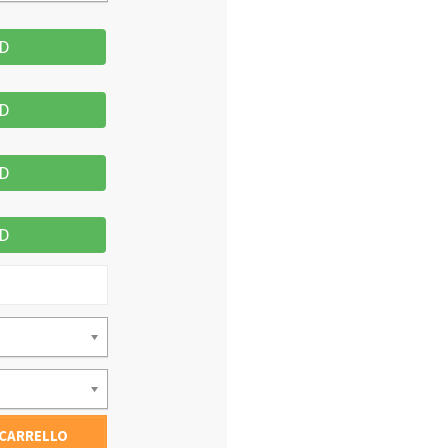
D
D
D
D
 CARRELLO