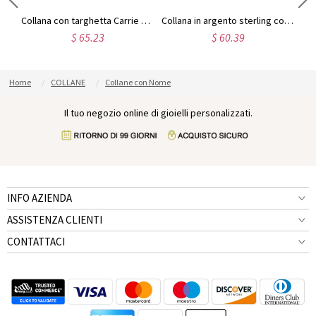
Collana personalizzata con targhetta con carattere Puff in argento sterling
Collana con targhetta Carrie e pietra portafortuna placcata oro 18 carati
Collana in argento sterling con nome Carrie e pietra portafortuna, regalo per donne, mogli, mamme, fidanzate, figlie, amiche
$ 65.23
$ 60.39
Home
COLLANE
Collane con Nome
Il tuo negozio online di gioielli personalizzati.
INFO AZIENDA
ASSISTENZA CLIENTI
CONTATTACI