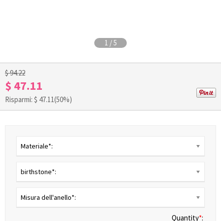
1
/
5
$ 94.22
$ 47.11
Risparmi: $
47.11
(50%)
Materiale*:
birthstone*:
Misura dell'anello*:
Quantity
*
: