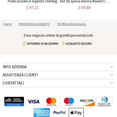
Set da sposa con pietre preziose solitario
Fede nuziale in argento sterling
Set da sposa Aurora Round Cluster
Se
$ 47.11
$ 68.88
Home
PROMO DELLE VENDITE
🥂Offerte Matrimonio
Il tuo negozio online di gioielli personalizzati.
INFO AZIENDA
ASSISTENZA CLIENTI
CONTATTACI