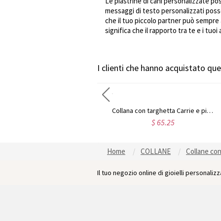
Le piastrine di cani personalizzate po
messaggi di testo personalizzati posso
che il tuo piccolo partner può sempre 
significa che il rapporto tra te e i tuo
I clienti che hanno acquistato q
Collana personalizzata con targhetta con carattere Puff in argento sterling
Collana con targhetta Carrie e pietra portafortuna placcata oro 18 carati
$ 42.32
$ 65.25
Home
COLLANE
Collane co
Il tuo negozio online di gioielli personalizza