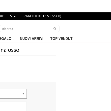
ine
$
CARRELLO DELLA SPESA (
0
)
REGALO
NUOVI ARRIVI
TOP VENDUTI
ana osso