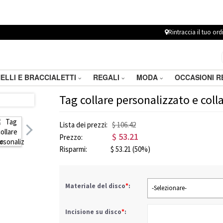
Rintraccia il tuo ord
ELLI E BRACCIALETTI
REGALI
MODA
OCCASIONI 
Tag collare personalizzato e coll
Lista dei prezzi:
$ 106.42
$
53.21
Prezzo:
Risparmi:
$
53.21
(50%)
Materiale del disco
*
:
-Selezionare-
Incisione su disco
*
: