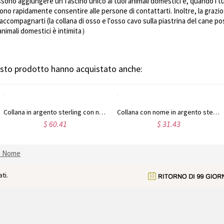
ssono aggiungere un fascino unico ai tuoi animali domestici e, quando i tu
no rapidamente consentire alle persone di contattarti. Inoltre, la grazio
accompagnarti (la collana di osso e l'osso cavo sulla piastrina del cane p
i animali domestici è intimita）
uesto prodotto hanno acquistato anche:
Collana in argento sterling con nome Carrie e pietra portafortuna, regalo per donne, mogli, mamme, fidanzate, figlie, amiche
Collana con nome in argento sterling con caratteri contemporanei
$ 60.41
$ 31.43
n Nome
ti.