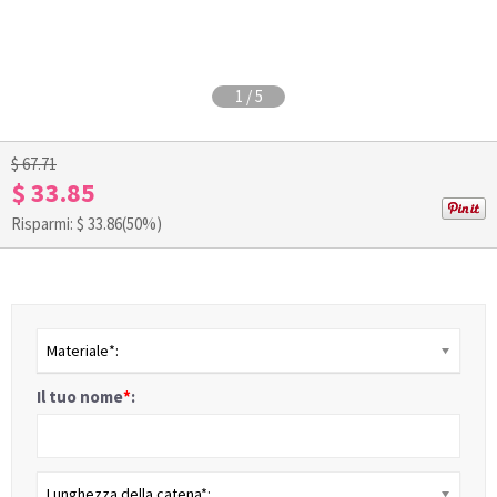
1
/
5
$ 67.71
$ 33.85
Risparmi: $
33.86
(50%)
Materiale*:
Il tuo nome
*
:
Lunghezza della catena*: