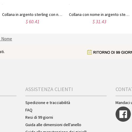
Collana in argento sterling con nome Carrie e pietra portafortuna, regalo per donne, mogli, mamme, fidanzate, figlie, amiche
Collana con nome in argento sterling con caratteri contemporanei
$ 60.41
$ 31.43
n Nome
ti.
ASSISTENZA CLIENTI
CONTA
Spedizione e tracciabilità
Mandaci 
FAQ
Resi di 99 giorni
Guida alle dimensioni dell'anello