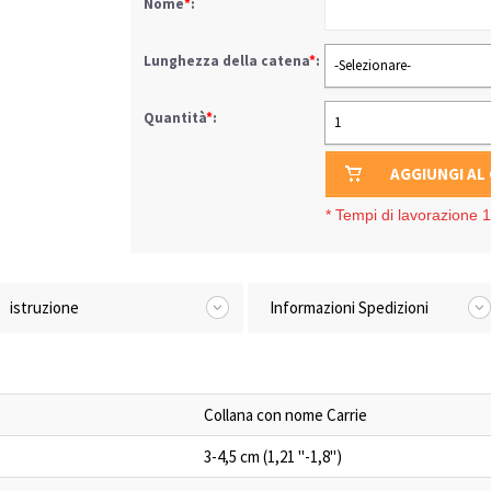
Nome
*
:
Lunghezza della catena
*
:
-Selezionare-
Quantità
*
:
1
AGGIUNGI AL
*
Tempi di lavorazione 1-
istruzione
Informazioni Spedizioni
Collana con nome Carrie
3-4,5 cm (1,21 "-1,8")