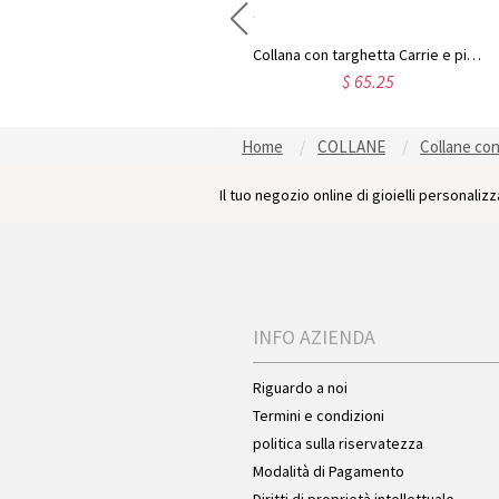
Collana personalizzata con targhetta con carattere Puff in argento sterling
Collana con targhetta Carrie e pietra portafortuna placcata oro 18 carati
$ 42.32
$ 65.25
Home
COLLANE
Collane co
Il tuo negozio online di gioielli personalizza
INFO AZIENDA
Riguardo a noi
Termini e condizioni
politica sulla riservatezza
Modalità di Pagamento