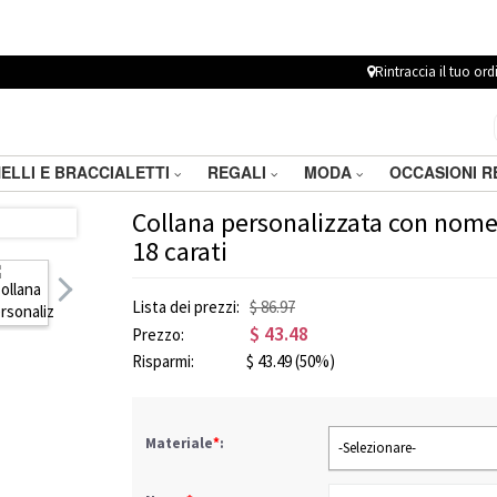
Rintraccia il tuo ord
ELLI E BRACCIALETTI
REGALI
MODA
OCCASIONI 
Collana personalizzata con nome 
18 carati
Lista dei prezzi:
$ 86.97
$
43.48
Prezzo:
Risparmi:
$
43.49
(50%)
Materiale
*
:
-Selezionare-