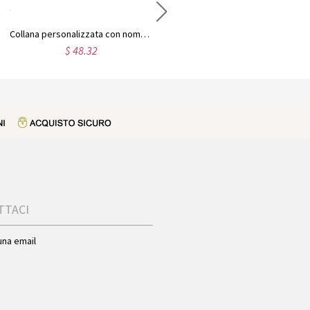
Collana personalizzata con nome Carrie in argento sterling
Collana con nome in carattere Harrington in argento sterling
$ 48.32
$ 29.01
TTACI
una email