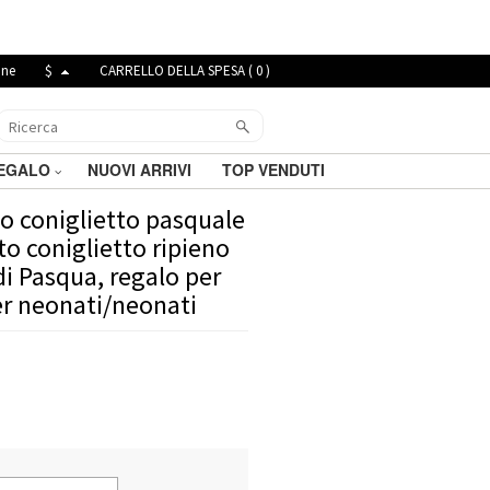
ine
$
CARRELLO DELLA SPESA (
0
)
REGALO
NUOVI ARRIVI
TOP VENDUTI
mo coniglietto pasquale
o coniglietto ripieno
di Pasqua, regalo per
er neonati/neonati