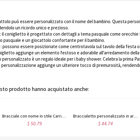
attolo può essere personalizzato con il nome del bambino. Questa perso
ndendolo un ricordo unico e prezioso.
: il coniglietto è progettato con dettagli a tema pasquale come orecchie 
 pasquale e un giocattolo confortante per il bambino.
: possono essere posizionate come centrotavola sul tavolo della festa o 
niglietto aggiunge un elemento festoso e adorabile all'arredamento della
o personalizzato è un regalo ideale per i baby shower. Celebra la prima P
ersonalizzazione aggiunge un ulteriore tocco di premurosità, rendendolo
uesto prodotto hanno acquistato anche:
Bracciale con nome in stile Carrie in argento 925 placcato oro rosa
Braccialetto personalizzato in argento sterling con nome Carrie
$ 50.79
$ 44.74