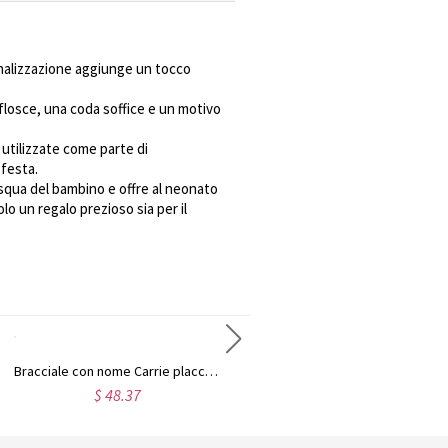
nalizzazione aggiunge un tocco
flosce, una coda soffice e un motivo
utilizzate come parte di
 festa.
asqua del bambino e offre al neonato
 un regalo prezioso sia per il
Bracciale con nome Carrie placcato oro 18k a doppio scopo
Collana con nome classico personalizzato in oro 18 carati
$ 48.37
$ 37.48