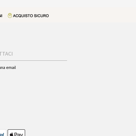
TTACI
una email