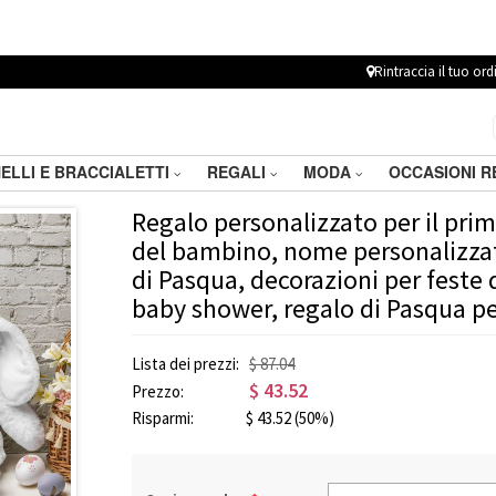
Rintraccia il tuo ord
ELLI E BRACCIALETTI
REGALI
MODA
OCCASIONI 
Regalo personalizzato per il pri
del bambino, nome personalizzat
di Pasqua, decorazioni per feste 
baby shower, regalo di Pasqua p
Lista dei prezzi:
$ 87.04
$
43.52
Prezzo:
Risparmi:
$
43.52
(50%)