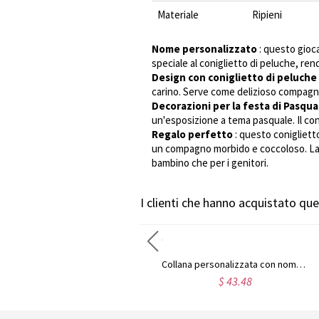
Materiale
Ripieni
Nome personalizzato
: questo gioc
speciale al coniglietto di peluche, re
Design con coniglietto di peluche
carino. Serve come delizioso compagno
Decorazioni per la festa di Pasqua
un'esposizione a tema pasquale. Il co
Regalo perfetto
: questo conigliett
un compagno morbido e coccoloso. La p
bambino che per i genitori.
I clienti che hanno acquistato q
Collana personalizzata con targhetta con carattere Puff in argento sterling
Collana personalizzata con nome Carrie placcata in oro 18 carati
$ 42.32
$ 43.48