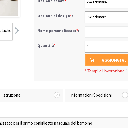
Opzione colore
*
:
-Selezionare-
Opzione di design
*
:
-Selezionare-
Nome personalizzato
*
:
Quantità
*
:
1
AGGIUNGI AL
*
Tempi di lavorazione 1-
istruzione
Informazioni Spedizioni
izzato per il primo coniglietto pasquale del bambino