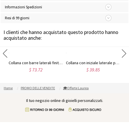
Informazioni Spedizioni
Resi di 99 giorni
I clienti che hanno acquistato questo prodotto hanno
acquistato anche:
Collana a forma di cuore personalizzata con foto incisa e nome, regalo per la festa della mamma, il compleanno o l'anniversario per lei, la famiglia o gli amici.
Collana con barre laterali finitura incisa con pietre preziose in argento sterling
Collana con iniziale laterale personalizzata, regali per la festa della mamma, per la mamma, per lei
$ 73.72
$ 39.85
Home
PROMO DELLE VENDITE
🎓Offerte Laurea
Il tuo negozio online di gioielli personalizzati.