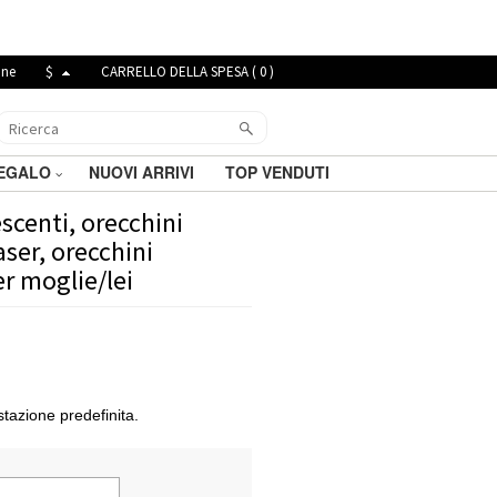
ine
$
CARRELLO DELLA SPESA (
0
)
REGALO
NUOVI ARRIVI
TOP VENDUTI
scenti, orecchini
laser, orecchini
er moglie/lei
tazione predefinita.