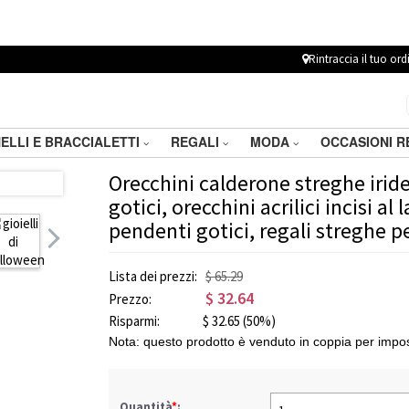
Rintraccia il tuo ord
ELLI E BRACCIALETTI
REGALI
MODA
OCCASIONI 
Orecchini calderone streghe iride
gotici, orecchini acrilici incisi al 
pendenti gotici, regali streghe p
Lista dei prezzi:
$ 65.29
$
32.64
Prezzo:
Risparmi:
$
32.65
(50%)
Nota: questo prodotto è venduto in coppia per impos
Quantità
*
: