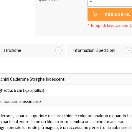
1
AGGIUNGI AL
*
Tempi di lavorazione 1-
istruzione
Informazioni Spedizioni
chini Calderone Streghe Iridescenti
hezza: 6 cm (2,36 pollici)
lico/acciaio inossidabile
alderone, la parte superiore dell'orecchino è color arcobaleno e quando t
 e la parte inferiore è con un blocco nero, sembra un caminetto acceso.
gn speciale lo rende più magico, è un accessorio perfetto da abbinare al