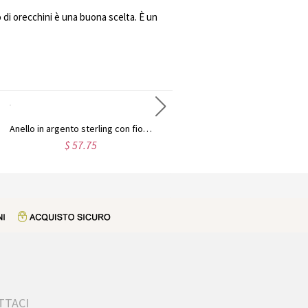
di orecchini è una buona scelta. È un
Anello in argento sterling con fiocco e pietra portafortuna a forma di cuore, personalizzato con i nomi delle coppie
Collana di famiglia con nome personalizzato per la madre
$ 57.75
$ 39.89
TTACI