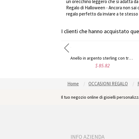
un orecchino leggero che si adatta da 
Regalo di Halloween - Ancora non sai 
regalo perfetto da inviare a te stesso
I clienti che hanno acquistato q
Anello personalizzato con più nomi in argento
Anello in argento sterling con tre nomi di bambini per le mamme
$ 56.79
$ 85.82
Home
OCCASIONI REGALO
Il tuo negozio online di gioielli personalizza
INFO AZIENDA