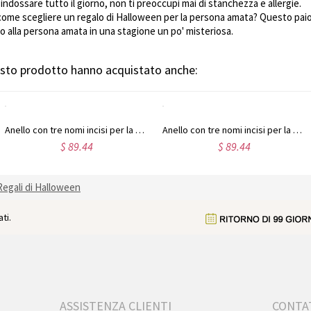
indossare tutto il giorno, non ti preoccupi mai di stanchezza e allergie.
come scegliere un regalo di Halloween per la persona amata? Questo paio 
 o alla persona amata in una stagione un po' misteriosa.
uesto prodotto hanno acquistato anche:
Anello con tre nomi incisi per la mamma, placcato oro
Anello con tre nomi incisi per la mamma in oro rosa
$ 89.44
$ 89.44
Regali di Halloween
ti.
ASSISTENZA CLIENTI
CONTA