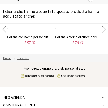
I clienti che hanno acquistato questo prodotto hanno
acquistato anche:
Collana con barra e nomi incisi in argento sterling
Collana con nome personalizzato e coppia con pietre di nascita
Collana a forma di cuore per la mamma con 4 pietre portafortuna personalizzate e nome
$ 57.32
$ 78.61
Home
Garantito
Il tuo negozio online di gioielli personalizzati.
INFO AZIENDA
ASSISTENZA CLIENTI