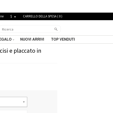
ine
$
CARRELLO DELLA SPESA (
0
)
REGALO
NUOVI ARRIVI
TOP VENDUTI
isi e placcato in