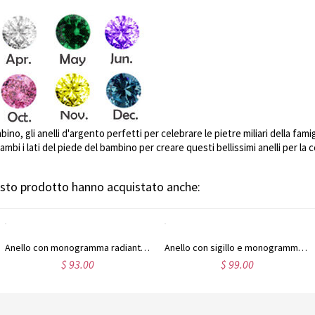
bino, gli anelli d'argento perfetti per celebrare le pietre miliari della famig
ambi i lati del piede del bambino per creare questi bellissimi anelli per la
uesto prodotto hanno acquistato anche:
Anello con monogramma radiante personalizzato in argento sterling
Anello con sigillo e monogramma iniziale in oro rosa
$ 93.00
$ 99.00