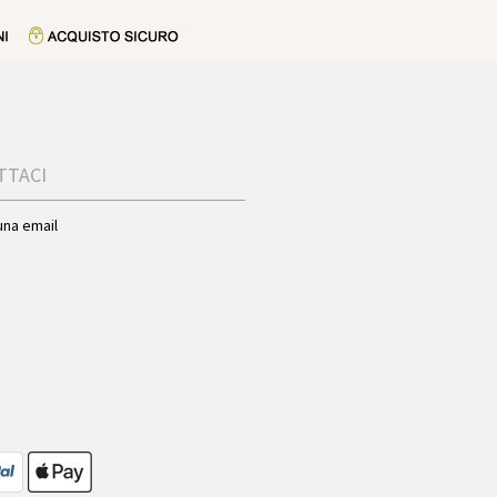
TTACI
una email