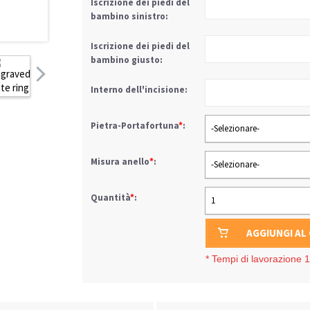
Iscrizione dei piedi del
bambino sinistro:
Iscrizione dei piedi del
bambino giusto:
Interno dell'incisione:
Pietra-Portafortuna
*
:
-Selezionare-
Misura anello
*
:
-Selezionare-
Quantità
*
:
1
AGGIUNGI AL
*
Tempi di lavorazione 1-