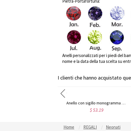
Pietra-Portafortuna:
Anelli personalizzati per i piedi del bam
nome e la data della tua scelta su entr
I clienti che hanno acquistato q
Anello personalizzato con monogramma in argento sterling con carattere disegnato a mano
Anello con sigillo monogramma circolare in argento sterling
$ 37.87
$ 53.19
Home
REGALI
Neonati