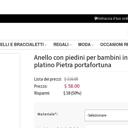
Rintraccia il tuo ord
ELLI E BRACCIALETTI
REGALI
MODA
OCCASIONI 
Anello con piedini per bambini inc
platino Pietra portafortuna
Lista dei prezzi:
$ 116.00
$
58.00
Prezzo:
Risparmi:
$
58
(50%)
Materiale
*
:
-Selezionare-