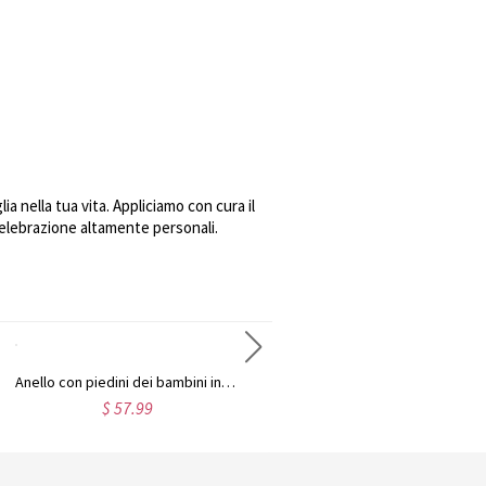
lia nella tua vita. Appliciamo con cura il
 celebrazione altamente personali.
Anello con piedini dei bambini incisi per mamma in argento sterling
Anello albero genealogico con pietre preziose in argento sterling
$ 57.99
$ 48.95