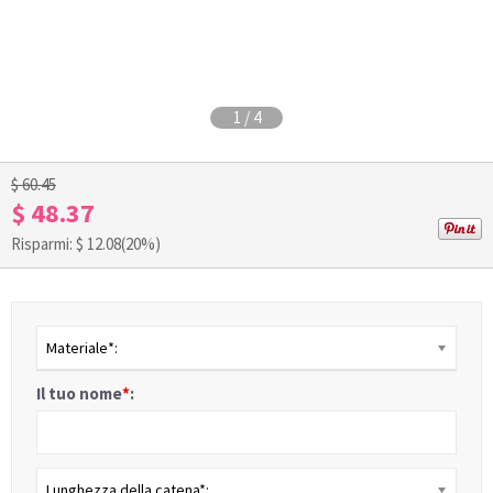
1
/
4
$ 60.45
$ 48.37
Risparmi: $
12.08
(20%)
Materiale*:
Il tuo nome
*
:
Lunghezza della catena*: