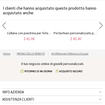
I clienti che hanno acquistato questo prodotto hanno
acquistato anche:
Portachiavi da uomo in acciaio al titanio nero su misura con foto
Collana con piastrina per foto in acciaio inossidabile incisa per bambini
Portachiavi personalizzato per foto in acciaio inossidabile
$ 41.06
$ 45.90
Home
PROMO DELLE VENDITE
✏️Offerte per il Ritorno a Scuola
Il tuo negozio online di gioielli personalizzati.
INFO AZIENDA
ASSISTENZA CLIENTI