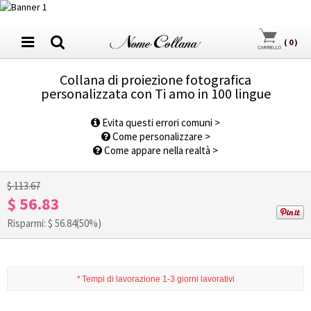
(
0
)
Collana di proiezione fotografica
personalizzata con Ti amo in 100 lingue
1
/
9
Evita questi errori comuni >
Come personalizzare >
Come appare nella realtà >
$ 113.67
$ 56.83
Risparmi: $
56.84
(50%)
*
Tempi di lavorazione 1-3 giorni lavorativi