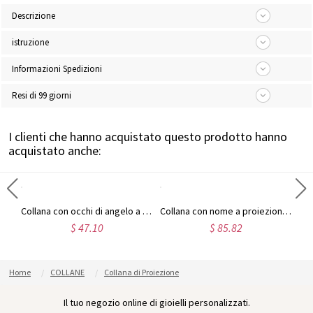
Descrizione
istruzione
Informazioni Spedizioni
Resi di 99 giorni
I clienti che hanno acquistato questo prodotto hanno
acquistato anche:
Collana di proiezione personalizzata a forma di cuore doppia e foto in 100 lingue
Collana con occhi di angelo a proiezione di luce con iscrizione Ti amo in 100 lingue
Collana con nome a proiezione personalizzata che dice che ti amo in argento sterling 100 lingue
$ 47.10
$ 85.82
Home
COLLANE
Collana di Proiezione
Il tuo negozio online di gioielli personalizzati.