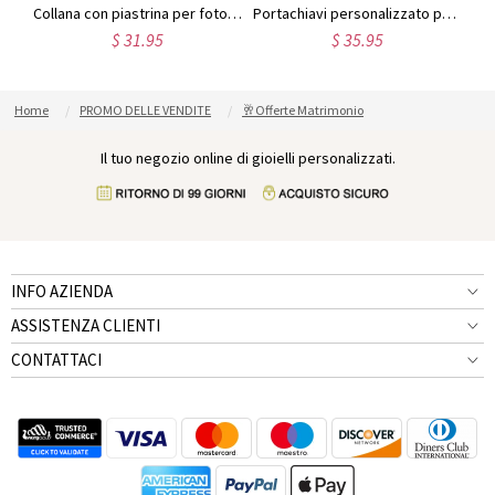
Portachiavi da uomo in acciaio al titanio nero su misura con foto
Collana con piastrina per foto in acciaio inossidabile incisa per bambini
Portachiavi personalizzato per foto in acciaio inossidabile
$ 31.95
$ 35.95
Home
PROMO DELLE VENDITE
🥂Offerte Matrimonio
Il tuo negozio online di gioielli personalizzati.
INFO AZIENDA
ASSISTENZA CLIENTI
CONTATTACI