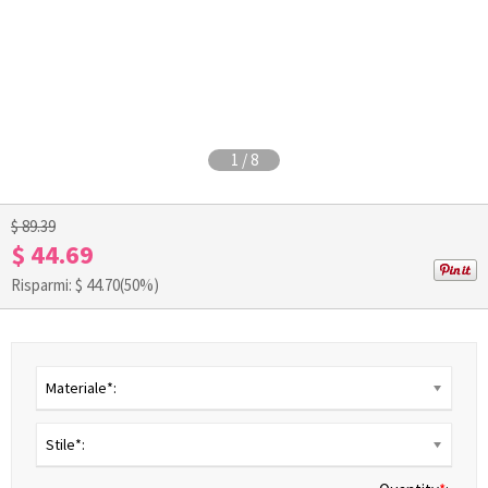
1
/
8
$ 89.39
$ 44.69
Risparmi: $
44.70
(50%)
Materiale*:
Stile*: