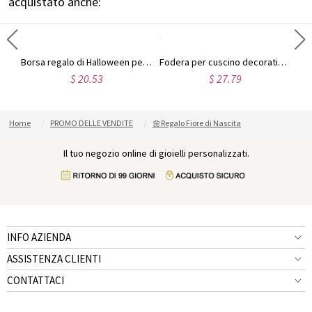
acquistato anche:
Flacone di profumo da 60 ml personalizzato con iniziale e fiore di nascita, effetto madreperla, ideale come bomboniera per addio al nubilato o regalo di compleanno/anniversario per lei/le migliori amiche/donne.
Borsa regalo di Halloween personalizzata con nome e foto, a forma di personaggio dei cartoni animati 3D, con fiocco nero, in PVC trasparente, ideale per dolcetto o scherzetto, regalo di Halloween per bambini.
Fodera per cuscino decorativa personalizzata con nome a tema Halloween: fantasma, zucca, spettrale, dolcetto o scherzetto, con imbottitura opzionale, regalo di Halloween per bambini, familiari e amici.
$ 20.53
$ 27.79
Home
PROMO DELLE VENDITE
🌼Regalo Fiore di Nascita
Il tuo negozio online di gioielli personalizzati.
INFO AZIENDA
ASSISTENZA CLIENTI
CONTATTACI