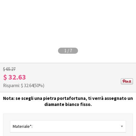
1
/
7
$ 65.27
$ 32.63
Risparmi: $
32.64
(50%)
Nota: se scegli una pietra portafortuna, ti verrà assegnato un
diamante bianco fisso.
Materiale*: