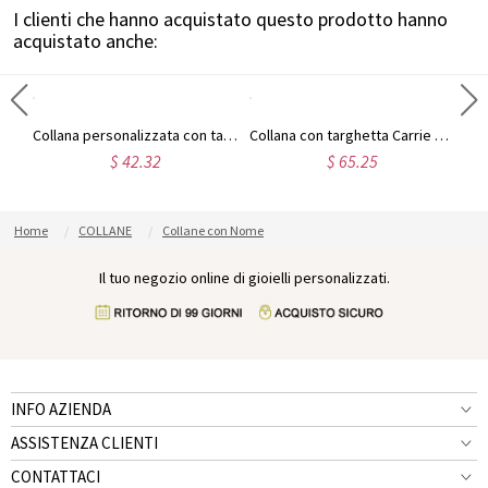
I clienti che hanno acquistato questo prodotto hanno
acquistato anche:
Collana personalizzata con nome Carrie in oro rosa
Collana personalizzata con targhetta con carattere Puff in argento sterling
Collana con targhetta Carrie e pietra portafortuna placcata oro 18 carati
$ 42.32
$ 65.25
Home
COLLANE
Collane con Nome
Il tuo negozio online di gioielli personalizzati.
INFO AZIENDA
ASSISTENZA CLIENTI
CONTATTACI