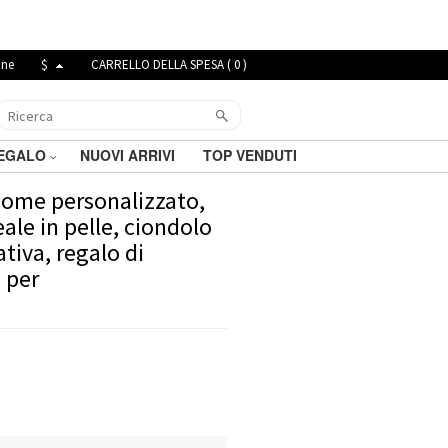
ine
$
CARRELLO DELLA SPESA (
0
)
REGALO
NUOVI ARRIVI
TOP VENDUTI
 nome personalizzato,
ale in pelle, ciondolo
tiva, regalo di
 per