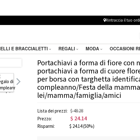
Rintraccia il tuo ord
ELLI E BRACCIALETTI
REGALI
MODA
OCCASIONI 
Portachiavi a forma di fiore con
portachiavi a forma di cuore flore
per borsa con targhetta identifica
compleanno/Festa della mamma
lei/mamma/famiglia/amici
Lista dei prezzi:
$ 48.28
$
24.14
Prezzo:
Risparmi:
$
24.14
(50%)