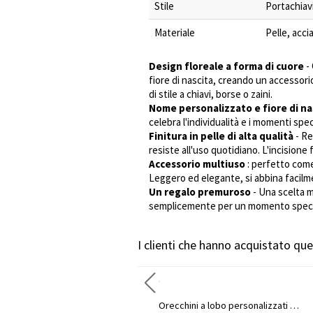
Stile
Portachiav
Materiale
Pelle, acci
Design floreale a forma di cuore
- 
fiore di nascita, creando un accessor
di stile a chiavi, borse o zaini.
Nome personalizzato e fiore di na
celebra l'individualità e i momenti sp
Finitura in pelle di alta qualità
- Re
resiste all'uso quotidiano. L'incisione
Accessorio multiuso
: perfetto come
Leggero ed elegante, si abbina facilme
Un regalo premuroso
- Una scelta m
semplicemente per un momento speciale
I clienti che hanno acquistato q
Tagliere personalizzato con motivo floreale di mucca delle Highlands e nome, tagliere da portata in stile western con scanalatura per raccogliere i succhi e foro per appenderlo, regalo di inaugurazione della casa per la mamma/lei
Orecchini a lobo personalizzati con farfalla 3D per la nascita, in argento sterling 925, delicati, ideali come regalo di compleanno, festa della mamma o matrimonio per lei, moglie, mamma o damigelle d'onore.