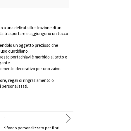
 a una delicata illustrazione di un
e da trasportare e aggiungono un tocco
endendolo un oggetto prezioso che
i uso quotidiano.
questo portachiavi è morbido al tatto e
egante.
elemento decorativo per uno zaino.
re, regali di ringraziamento o
 personalizzati.
Sfondo personalizzato per il primo compleanno a tema Halloween con nome, simpatico striscione con fantasmi, zucche e pipistrelli, bomboniera per la festa di compleanno, regalo di Halloween per neonati
Borsa organizer personalizzata con nome per culla, in cotone, da appendere al comodino, ideale come regalo di compleanno o baby shower per neonati o neo genitori.