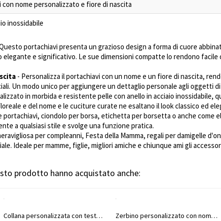
i con nome personalizzato e fiore di nascita
aio inossidabile
Questo portachiavi presenta un grazioso design a forma di cuore abbinato
io elegante e significativo. Le sue dimensioni compatte lo rendono facil
scita
- Personalizza il portachiavi con un nome e un fiore di nascita, r
eciali. Un modo unico per aggiungere un dettaglio personale agli oggetti d
alizzato in morbida e resistente pelle con anello in acciaio inossidabile, 
 floreale e del nome e le cuciture curate ne esaltano il look classico ed el
 portachiavi, ciondolo per borsa, etichetta per borsetta o anche come 
nte a qualsiasi stile e svolge una funzione pratica.
eravigliosa per compleanni, Festa della Mamma, regali per damigelle d'ono
. Ideale per mamme, figlie, migliori amiche e chiunque ami gli accessori
uesto prodotto hanno acquistato anche:
Collana personalizzata con testa di mucca e targhetta iniziale, gioiello western delicato ispirato ai Navajo, regalo di compleanno/anniversario per cowgirl/donne
Zerbino personalizzato con nome e immagine di una mucca delle Highlands con diavolo, antiscivolo, decorazione autunnale per la casa, regalo di Halloween per la famiglia/gli amanti delle mucche delle Highlands