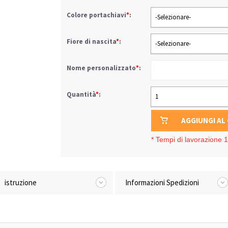
Colore portachiavi
*
:
-Selezionare-
Fiore di nascita
*
:
-Selezionare-
Nome personalizzato
*
:
Quantità
*
:
1
AGGIUNGI AL
*
Tempi di lavorazione 1-
istruzione
Informazioni Spedizioni