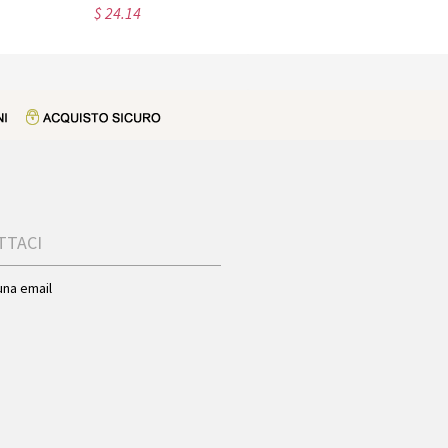
$ 24.14
$ 33.80
TTACI
una email