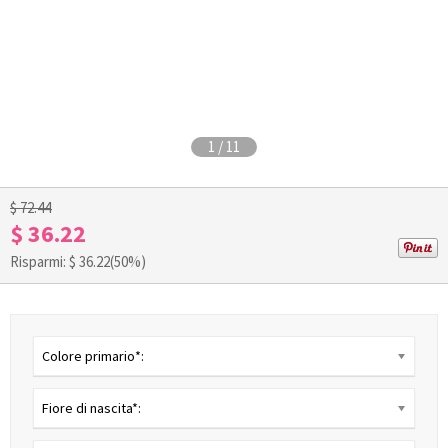
1
/
11
$ 72.44
$ 36.22
Risparmi: $
36.22
(50%)
Colore primario*:
Fiore di nascita*: