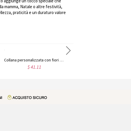
zato aggiunge un tocco speciale che
la mamma, Natale o altre festività,
lezza, praticità e un duraturo valore
Collana personalizzata con fiori di nascita
Accessorio personalizzato per ciondoli per cinturini per orologi Birthflower
$ 41.11
$ 39.90