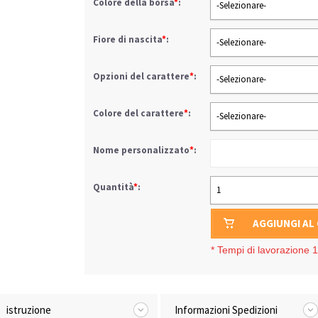
Colore della borsa
*
:
-Selezionare-
Fiore di nascita
*
:
-Selezionare-
Opzioni del carattere
*
:
-Selezionare-
Colore del carattere
*
:
-Selezionare-
Nome personalizzato
*
:
Quantità
*
:
1
AGGIUNGI AL
*
Tempi di lavorazione 1-
istruzione
Informazioni Spedizioni