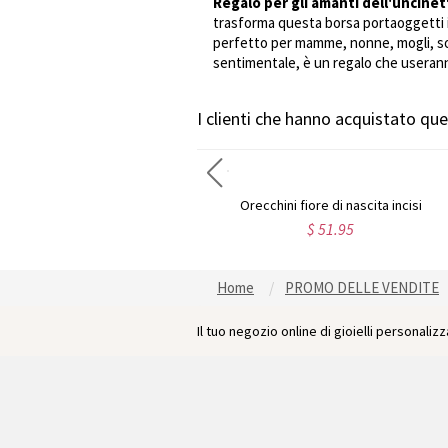
Regalo per gli amanti dell'uncine
trasforma questa borsa portaoggetti in
perfetto per mamme, nonne, mogli, sore
sentimentale, è un regalo che useranno
I clienti che hanno acquistato q
Collana e anello personalizzati con fiore alla nascita e incisione
Orecchini fiore di nascita incisi
$ 48.32
$ 51.95
Home
PROMO DELLE VENDITE
Il tuo negozio online di gioielli personalizza