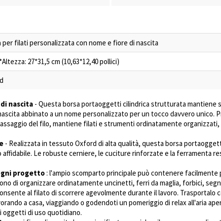
a per filati personalizzata con nome e fiore di nascita
ltezza: 27*31,5 cm (10,63*12,40 pollici)
d
di nascita
- Questa borsa portaoggetti cilindrica strutturata mantiene 
i nascita abbinato a un nome personalizzato per un tocco davvero unico.
il passaggio del filo, mantiene filati e strumenti ordinatamente organizzati
le
- Realizzata in tessuto Oxford di alta qualità, questa borsa portaogget
o affidabile. Le robuste cerniere, le cuciture rinforzate e la ferramenta 
ogni progetto
: l'ampio scomparto principale può contenere facilmente pi
tono di organizzare ordinatamente uncinetti, ferri da maglia, forbici, segna
 consente al filato di scorrere agevolmente durante il lavoro. Trasportalo 
lavorando a casa, viaggiando o godendoti un pomeriggio di relax all'aria ape
ri oggetti di uso quotidiano.