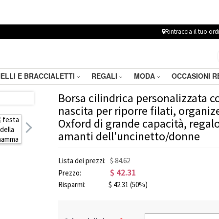
Rintraccia il tuo ord
ELLI E BRACCIALETTI
REGALI
MODA
OCCASIONI 
Borsa cilindrica personalizzata c
nascita per riporre filati, organize
Oxford di grande capacità, regal
amanti dell'uncinetto/donne
Lista dei prezzi:
$ 84.62
$
42.31
Prezzo:
Risparmi:
$
42.31
(50%)