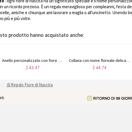
tto
: ogni fiore di nascita ha un significato speciale e il nome personaliz
 un ricordo prezioso. È un regalo meraviglioso per compleanni, festa del
lle, amiche e chiunque ami lavorare a maglia o all'uncinetto. Unendo bel
 più e più volte.
uesto prodotto hanno acquistato anche:
Anello personalizzato con fiore della nascita e incisione
Collana con nome floreale delicato con fiore della nascita
$ 43.47
$ 44.74
🌼Regalo Fiore di Nascita
ti.