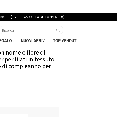
ine
$
CARRELLO DELLA SPESA (
0
)
REGALO
NUOVI ARRIVI
TOP VENDUTI
on nome e fiore di
r per filati in tessuto
o di compleanno per