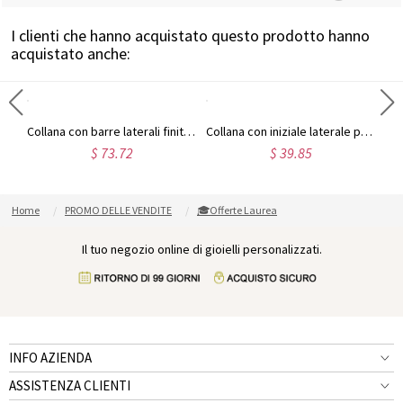
I clienti che hanno acquistato questo prodotto hanno
acquistato anche:
Collana a forma di cuore personalizzata con foto incisa e nome, regalo per la festa della mamma, il compleanno o l'anniversario per lei, la famiglia o gli amici.
Collana con barre laterali finitura incisa con pietre preziose in argento sterling
Collana con iniziale laterale personalizzata, regali per la festa della mamma, per la mamma, per lei
$ 73.72
$ 39.85
Home
PROMO DELLE VENDITE
🎓Offerte Laurea
Il tuo negozio online di gioielli personalizzati.
INFO AZIENDA
ASSISTENZA CLIENTI