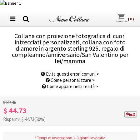
(
0
)
Collana con proiezione fotografica di cuori
intrecciati personalizzati, collana con foto
d'amore in argento sterling 925, regalo di
compleanno/anniversario/San Valentino per
lei/mamma
1
/
10
Evita questi errori comuni >
Come personalizzare >
Come appare nella realtà >
$ 89.46
$ 44.73
Risparmi: $
44.73
(50%)
*
Tempi di lavorazione 1-3 giorni lavorativi