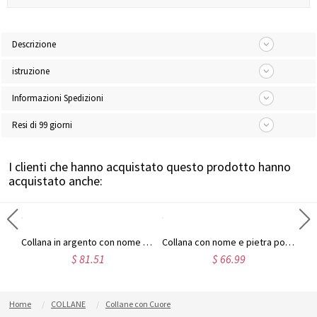
Descrizione
istruzione
Informazioni Spedizioni
Resi di 99 giorni
I clienti che hanno acquistato questo prodotto hanno
acquistato anche:
Collana a forma di cuore per la mamma con 4 pietre portafortuna personalizzate e nome
Collana in argento con nome personalizzato e pietra portafortuna a forma di cuore nel cuore, regalo per la festa della mamma per i nonni
Collana con nome e pietra portafortuna in oro placcato con cuore in pietra portafortuna della famiglia Circle
$ 81.51
$ 66.99
Home
COLLANE
Collane con Cuore