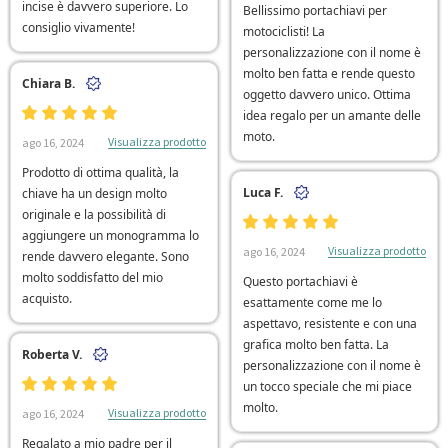
incise è davvero superiore. Lo
Bellissimo portachiavi per
consiglio vivamente!
motociclisti! La
personalizzazione con il nome è
molto ben fatta e rende questo
Chiara B.
oggetto davvero unico. Ottima
idea regalo per un amante delle
moto.
Visualizza prodotto
ago 16, 2024
Prodotto di ottima qualità, la
Luca F.
chiave ha un design molto
originale e la possibilità di
aggiungere un monogramma lo
Visualizza prodotto
ago 16, 2024
rende davvero elegante. Sono
molto soddisfatto del mio
Questo portachiavi è
acquisto.
esattamente come me lo
aspettavo, resistente e con una
grafica molto ben fatta. La
Roberta V.
personalizzazione con il nome è
un tocco speciale che mi piace
molto.
Visualizza prodotto
ago 16, 2024
Regalato a mio padre per il