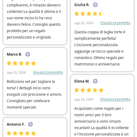
Giulia R.
compleanno, è rimasto davvero
contento! La qualità è ottima e il
suo nome inciso lo ha reso
Visualizza prodotto
ago 16, 2024
davvero felice. Consiglio questo
prodotto per un regalo
Questa coppia di taglia torte è
personalizzato e originale.
semplicemente perfetta!
L'incisione personalizzata
aggiunge un tocco speciale e
Marco B.
romantico. Ottimo regalo per
matrimonio o anniversario.
Visualizza prodotto
ago 16, 2024
Elena M.
Bellissimo set per tagliare la
torta! I dettagli incisi sono
eseguiti con precisione e amore.
Visualizza prodotto
ago 16, 2024
Consigliato per celebrare
momenti speciali.
Acquistato come regalo per i
nostri amici per il loro
anniversario e sono rimasti
Antonio F.
incantati! La qualità è eccellente
e l'incisione personalizzata è un