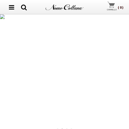
(
0
)