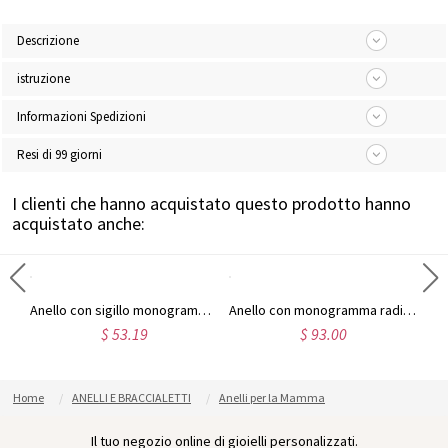
Descrizione
istruzione
Informazioni Spedizioni
Resi di 99 giorni
I clienti che hanno acquistato questo prodotto hanno
acquistato anche:
Anello personalizzato con monogramma in argento sterling con carattere disegnato a mano
Anello con sigillo monogramma circolare in argento sterling
Anello con monogramma radiante personalizzato in argento sterling
$ 53.19
$ 93.00
Home
ANELLI E BRACCIALETTI
Anelli per la Mamma
Il tuo negozio online di gioielli personalizzati.