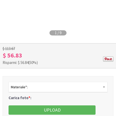
1
/
9
$ 113.67
$ 56.83
Risparmi: $
56.84
(50%)
Materiale*:
Carica foto
*
:
UPLOAD