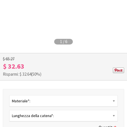
1
/
6
$ 65.27
$ 32.63
Risparmi: $
32.64
(50%)
Materiale*:
Lunghezza della catena*: