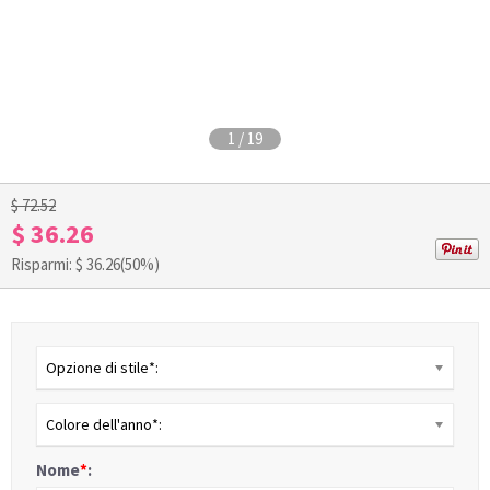
1
/
19
$ 72.52
$ 36.26
Risparmi: $
36.26
(50%)
Opzione di stile*:
Colore dell'anno*:
Nome
*
: