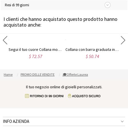
Resi di 99 giorni
I clienti che hanno acquistato questo prodotto hanno
acquistato anche:
Anello Infinito Con Gioielli Di Laurea Di Pietre In Oro
Segui il tuo cuore Collana monogramma Collana di laurea in oro
Collana con barra graduata incisa in argento sterling
$ 72.57
$ 50.74
Home
PROMO DELLE VENDITE
🎓Offerte Laurea
Il tuo negozio online di gioielli personalizzati.
INFO AZIENDA